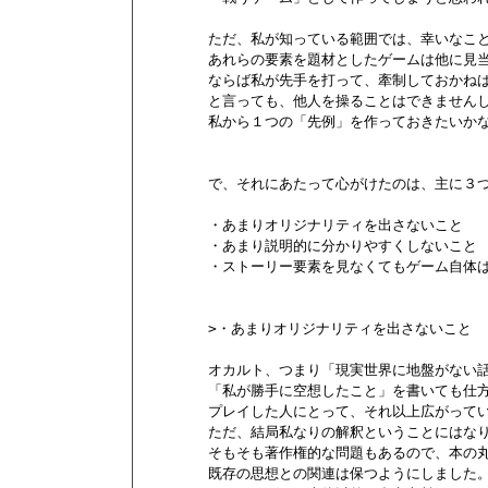
        ただ、私が知っている範囲では、幸いなこ
        あれらの要素を題材としたゲームは他に見
        ならば私が先手を打って、牽制しておかねば
        と言っても、他人を操ることはできません
        私から１つの「先例」を作っておきたいか
        で、それにあたって心がけたのは、主に３つ
        ・あまりオリジナリティを出さないこと

        ・あまり説明的に分かりやすくしないこと

        ・ストーリー要素を見なくてもゲーム自体
        >・あまりオリジナリティを出さないこと

        オカルト、つまり「現実世界に地盤がない話
        「私が勝手に空想したこと」を書いても仕
        プレイした人にとって、それ以上広がって
        ただ、結局私なりの解釈ということにはなり
        そもそも著作権的な問題もあるので、本の
        既存の思想との関連は保つようにしました。