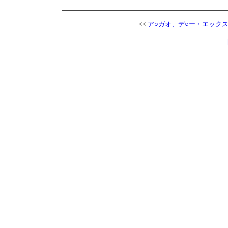
<<
ア○ガオ、デ○ー・エック