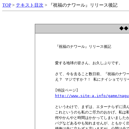
TOP
>
テキスト目次
> 『祝福のナワール』リリース後記
◆◆
        『祝福のナワール』リリース後記

        愛する地球の皆さん、お久しぶりです。

        さて、今を去ること数日前、『祝福のナワ
        え？ マジですか？！ 私にナイショでリリ
        [特設ページ]

http://www.site-a.info/game/nagu
        というわけで、まずは、エターナらずに済
        これというのも私のご尽力のおかげ。私は
        何やかんやと時間はかかってしまいました
        バグなどあるやも知れませんが、ともか
        後悔は先に立たずと言いますが、公開は