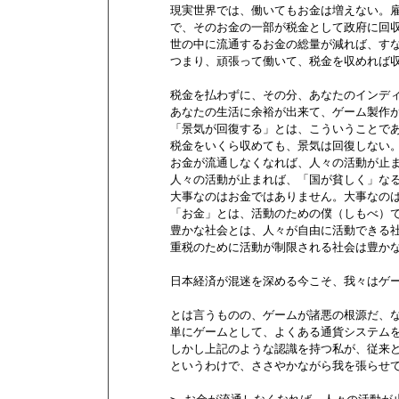
        現実世界では、働いてもお金は増えない
        で、そのお金の一部が税金として政府に
        世の中に流通するお金の総量が減れば、す
        つまり、頑張って働いて、税金を収めれ
        税金を払わずに、その分、あなたのインデ
        あなたの生活に余裕が出来て、ゲーム製作
        「景気が回復する」とは、こういうことで
        税金をいくら収めても、景気は回復しない。
        お金が流通しなくなれば、人々の活動が止ま
        人々の活動が止まれば、「国が貧しく」なる
        大事なのはお金ではありません。大事なの
        「お金」とは、活動のための僕（しもべ）
        豊かな社会とは、人々が自由に活動できる
        重税のために活動が制限される社会は豊か
        日本経済が混迷を深める今こそ、我々は
        とは言うものの、ゲームが諸悪の根源だ、
        単にゲームとして、よくある通貨システ
        しかし上記のような認識を持つ私が、従
        というわけで、ささやかながら我を張らせ