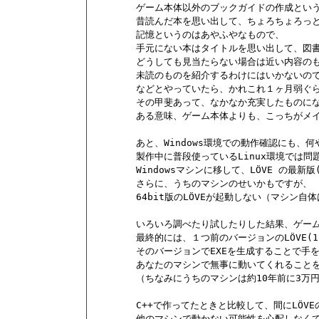
        ゲーム本体以外のブックガイドの作成とい
        昔読んだ本を思い出して、ちょろちょろっ
        記憶というのはあやふやなもので、

        手元にない本はタイトルを思い出して、図
        どうしても見当たらない場合は近い内容の
        未読のものを紹介するわけにはいかないの
        などとやっていたら、かれこれ１ヶ月弱
        その甲斐あって、なかなか充実したものに
        ある意味、ゲーム本体よりも、こっちがメイ
        あと、Windows環境での動作確認にも、
        製作中に普段使っているLinux環境では
        Windowsマシンに移して、LÖVE の最
        さらに、うちのマシンのせいかもですが、

        64bit版のLÖVEが起動しない（マシン自体
        いろいろ調べたり試したりした結果、ゲ
        最終的には、１つ前のバージョンのLÖVE(
        そのバージョンでEXEを生成することで手
        あなたのマシンで無事に動いてくれること
        （ちなみにうちのマシンは約10年前に3
        C++で作ってたときと比較して、間にLÖ
        他のマシンで動かない可能性を心配しなく