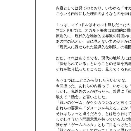
        内容としては見てのとおり、いわゆる「オ
        こういう内容にした理由のようなものを挙
        １つは、マイ○ドルはオカルト無しだった
        マ○ンドルでは、オカルト要素は意図的に排
        原則的に、現代的な唯物的世界観の範囲内
        あの世の話とか、目に見えない力の話とか
        「現代人に課せられた認識的な制限」の範
        ただ、それはあくまでも、現代の地球人
        「課せられている」ということの意味を熟慮
        それを取り払ったところに、見えてくるも
        もう１つは……どこから話したらいいかな。

        今回扱った、あれらの内容って、いかに
        しかし、私以外の人が作ったら、普通に
        敢えて「懸念」と言いました。

        「戦いのゲーム」がケシカランなどと言う
        あれらの要素を「ダメージを与える」と
        それはちょっと違うだろう、とは思うわけで
        しかしそういう問題意識を持っている人は
        誰かが「ゲームのネタ」として目をつけたら
        「戦うゲーム」として作ってしまうと思われ