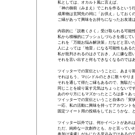
        私としては、オカルト風に言えば、

        「神の御前（みまえ）でこれを作るという
        成果物は玄関先の祠に「お供え」しておくの
        ご縁があって興味をお持ちになったお友達
        内容的に「説教くさく」受け取られる可能
        私から積極的にプッシュしづらさを感じて
        これを「万能お悩み解決策」だなどと言い
        人によっては「地雷」になる可能性もある
        私が批判されるのはさておき、人に嫌な思
        それを言い出すと何もできなくなるのでは
        ツイッターでの宣伝ということに、あまり
        それはもう、マ○ンドルのときに散々やりま
        それを通して得たご縁もあるので、無駄だ
        同じことを繰り返す元気はちょっとないです
        あのやり方にもマズかったところは多々あ
        ツイッターでの宣伝ということ自体の「実
        一応、私の活動に興味を持ってアカウント
        固定ツイート用の投稿をしておこうかな、
        ツイッター以外では、何かイベントがあれ
        ただ、純粋な一次創作とも、かと言って
        参加は遠慮しがちになる見込みではあるので