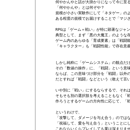
        何やかんやと話が大掛かりになって今に至る
        「何やかんや」とは何ぞや？

        規模が小さい実験作にして「ネタゲー」
        ある程度の規模でお届けすることで「マ
        RPGは「ゲーム＝戦い」が特に顕著なジャ
        典型として、まず「悪の大魔王」のよう
        ゲーム内のあらゆる「育成要素」は「戦闘
        「キャラクター」も「戦闘性能」で存在意
        しかし純粋に「ゲームシステム」の観点だ
        その「数値の操作」に、「戦闘」という意
        ならば、この意味づけ部分を「戦闘」以
        だとすれば「戦闘」などという（敢えて
        いや別に「戦い」にするならするで、それ
        そもそも別の選択肢を考えることもなく
        作ろうとするゲームの方向性に応じて、
        というわけで、

        「攻撃して、ダメージを与え合う」のではな
        「祝福して、愛を与え合う」ということにし
        これならいくらプレイしても業は深まり