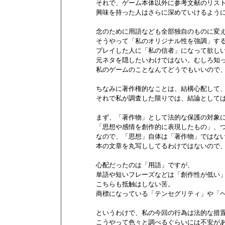
        それで、ゲーム本体以外に参考文献のリスト
        興味を持った人はさらに深めていけるよ
        念のために用語なども全部独自のものに
        そうやって「私のオリジナル性を強調」
        プレイした人に「私の信者」になって欲し
        元ネタを隠したいわけではない。むしろ知っ
        私のゲームのことなんてどうでもいいので
        ちなみに著作権的なことは、結構心配して
        それで私が調査した限りでは、結論として
        まず、「著作物」として法的な保護の対象に
        「思想や感情を創作的に表現したもの」
        なので、「思想」自体は「著作物」ではない
        本の文章を丸写ししてるわけではないので
        心配だったのは「用語」ですが、

        単語や短いフレーズなどは「創作性が低
        こちらも抵触はしない筈。

        商標になっている「テンセグリティ」や「
        というわけで、私の今回の行為は法的な
        こうやって色々と調べるぐらいには不安