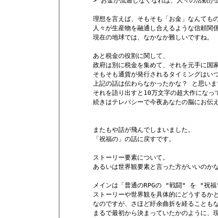
        > お金が流通しなくなれば、人々の活動が
        理想を言えば、そもそも「お金」なんても
        人々が生産物を融通し合えるような信頼
        現在の地球では、なかなか難しいですね。

        あと税金の役割に関して、

        政府は別に税金を集めて、それを元手に
        そもそも通貨が発行されるタイミングはい
        上記の話は伝わらなかったかな？ と思いま
        それを語り出すと10万文字の超大作になっ
        続きはテレパシーで今夜あなたの脳にお伝え
        またもや話が飛んでしまいました。

        「祝福の」の話に戻すです。

        ストーリー要素について。

        あるいは世界観要素と言った方がいいのかな
        メインは「普通のRPGの "戦闘" を "
        ストーリーや世界観を具体的にどうする
        なのですが、さほど紆余曲折を経ることもな
        まるで最初から決まっていたかのように、