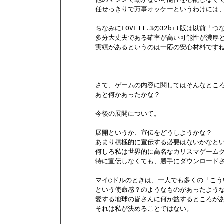
        任せっきりで万事オッケーというわけには
        ちなみにLÖVE11.3の32bit版は
        多分大丈夫である確率が高い可能性が濃
        実績があるというのは一応の安心材料ですね
        さて、ゲームの内容に関してはそんなところ
        あと何かあったかな？

        今後の展開について。

        展開というか、宣伝をどうしようかな？

        あまり積極的に宣伝する必要はないかなと
        何しろ私は世界的に高名なカリスマゲーム
        特に宣伝しなくても、勝手にダウンロー
        マイ○ドルのときは、一人でも多くの「こ
        という使命感？のようなものがあったよ
        愛する地球の皆さんに何か益するところが
        それは私が決めることではない。
