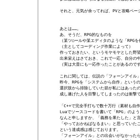
        それと、元気が余ってれば、PVと攻略ペー
        あとは……。

        あ、そうだ、RPG的なものを

        （某ツ○ールや某エディタのような「RP
        （主としてコーディング作業によって）

        作っておきたい、というモヤモヤとした野
        出来栄えはさておき、これで一応、自分の
        （実は大昔にも一応作ったことがあるの
        これに関しては、伝説の「フォーンアイ
        昨今、RPGを「システムから自作」という
        選択肢から排除していた節が私にはあったの
        成し遂げた人を目撃してしまったのは衝撃で
        「C++で完全手打ちで数十万行（素材も
        Luaでソースコードを書いて「RPG」の
        なんと申しますか、「義務を果たした」と
        「やっておかねばなるまい」と思ってい
        という達成感は感じております。

        「フォーンアイル」との出会いがなかったら