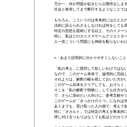
        万が一、何か問題が起きたら公開停止します
        社会と衝突してまで断行するようなことで
        もちろん、こういうのは本来的には人と人
        法的に訴えられさえしなければ何をしても
        特定の思想を題材にする以上、そのイメ
        特に、私ほどのカリスマゲームクリエイ
        人一倍こういう問題にも神経を配らないわ
        >・あまり説明的に分かりやすくしないこと

        「私の考え」に賛同して欲しいわけではな
        なので、このゲーム単体で、論理的に完
        それよりは、解釈の幅を残しておいた方がい
        このゲーム自体をクリアしても、おそらく
        そこを「私の解釈で明瞭に」しても仕方が
        で、さらに深めたい人向けに、参考文献
        このゲームが「きっかけの１つ」になれば
        あくまでも、受け取った人の側で、考えて
        特に「オカルト」では特定の考えを教条
        押し付けるつもりはなくても私ほどのカ