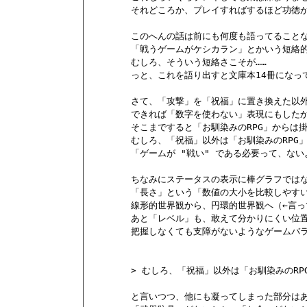
        それどころか、プレイすればするほど功徳
        このへんの話は前にも何度も語ってるこ
        「戦うゲームがケシカラン」とかいう短絡
        むしろ、そういう短絡さこそが……

        っと、これを語り出すと文庫本14冊にな
        さて、「攻撃」を「祝福」に置き換えた以
        できれば「数字を使わない」表現にもした
        そこまですると「お馴染みのRPG」から
        むしろ、「祝福」以外は「お馴染みのRPG
        「ゲームが "戦い" である必要って、
        ちなみにステータスの表示に棒グラフでは
        「長さ」という「数値の大小を比較しや
        線形的世界観から、円環的世界観へ（←言っ
        あと「レベル」も、敢えて分かりにくい
        把握しなくても支障がないようなゲームバ
        > むしろ、「祝福」以外は「お馴染みのR
        と言いつつ、他にも凝ってしまった部分はあ