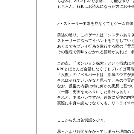
        ちなみにマ○ンドルでは逆に、可能な限り
        もちろん、解釈はお読みになった方にお任
        >・ストーリー要素を見なくてもゲーム自
        前述の通り、このゲームは「システムありき
        ストーリーに沿ってイベントをこなしてい
        あくまでもプレイ行為を遂行する際の「背
        その過程で興味をひかれる箇所があれば
        この点、「ダンジョン探索」という様式は
        NPCとほとんど会話しなくてもプレイは可能
        「反復」のノベルパートは、部屋の位置
        それはそれでいいかなと思って、あの位置
        なお、反復の内容は特に何かの思想に基
        （一部、史実を元ネタにした部分もあり）

        それと、ネタバレですが、終盤に反復の内
        実際に中身を読んでなくても、リトライす
        ここから先は苦労話を少々。

        思ったより時間がかかってしまった理由の１