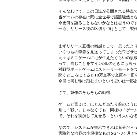
        そんなわけで、この日誌が公開される時点で
        当ゲームの存在は既に全世界で話題騒然と
        今更何を語ることもないかなとは思うのです
        一応、リリース後の区切りづけとして、
        まずリリース直後の雑感として、思った
        いくつもの季節を見送ってしまったワビサビ
        元々はミニゲームに毛が生えたぐらいの規模
        って、同じことをマイン○ルのときにも言
        対戦型ボードゲームにストーリーモード
        聞くところによると10万文字で文庫本一冊
        今回は同じ轍は踏むまいという思いは一
        さて、製作のそもそもの動機。

        ゲームと言えば、ほとんど当たり前のよう
        別に「戦い」じゃなくても、同様の「ゲ
        で、それを実演して見せる、という大い
        なので、システムが提示できれば充分だろ
        実験的な内容の小規模なものを2〜3ヶ月