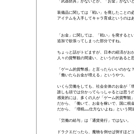
        「武器防具」がないとか、「お金」がないと
        装備品に関しては「戦い」を廃したことの
        アイテムを入手してキャラ育成というの
        「お金」に関しては、「戦い」を廃すると
        追加で欲張ってしまった部分ですね。

        ちょっと話がトビますが、日本の経済が
        人々の貨幣観の間違い、というのがあると
        「ゲーム的貨幣感」と言ったらいいのかな？
        「働いたらお金が増える」というやつ。

        いくら労働をしても、社会全体のお金が「
        誰しも頭では分かってらっしゃるとは思うので
        感覚的には、多くの人が「ゲーム的貨幣
        だから、「働いて、お金を稼いで、国に
        だから、「増税……仕方ないよね」という間
        「労働の給与」は「通貨発行」ではない。

        ドラクエだったら、魔物を倒せば倒すほど