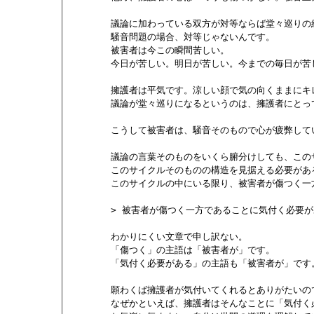
        議論に加わっている双方が対等ならば堂々巡り
        騒音問題の場合、対等じゃないんです。

        被害者は今この瞬間苦しい。

        今日が苦しい。明日が苦しい。今までの毎日が
        擁護者は平気です。涼しい顔で気の向くままに
        議論が堂々巡りになるというのは、擁護者にと
        こうして被害者は、騒音そのもので心が疲弊し
        議論の言葉そのものをいくら腑分けしても、こ
        このサイクルそのものの構造を見据える必要がある
        このサイクルの中にいる限り、被害者が傷つく
        > 被害者が傷つく一方であることに気付く必要が
        わかりにくい文章で申し訳ない。

        「傷つく」の主語は「被害者が」です。

        「気付く必要がある」の主語も「被害者が」です。
        願わくば擁護者が気付いてくれるとありがたいの
        なぜかといえば、擁護者はそんなことに「気付く