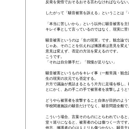
        反発を覚悟でおそるおそる言わなければならない。
        したがって「騒音被害を訴える」ということは「
        「本当に苦しいから」という以外に騒音被害を主
        キレイ事として言っているのではなく、現実に
        騒音被害というのは「生の現実」です。観念論で
        じゃあ、そのことを伝えれば擁護者は意見を変え
        意見は変えず、否定の方法を変えるのです。

        こうです。

        「それは自分勝手だ」「我慢が足りない」

        騒音被害というものをキレイ事（一般常識・観念
        生の現実の次元でも否定する。

        片方で議論が煮詰まるともう片方に足場を移し、
        とにかく、あの手この手で被害者を攻撃しようと
        どうやら被害者を攻撃すること自体が目的のよう
        学校関連施設の騒音だけでなく、騒音問題全般
        こういう場合、言葉そのものにとらわれている
        堂々巡りになると、被害者の心は傷つく一方です。
        他方、擁護者の心は１ミリも傷つかない。騒音