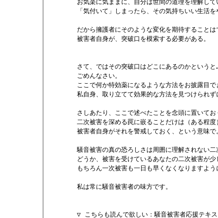
        お気楽に気ままに、自分は世間の道理を理解し
        「気付いて」しまったら、その気持ちいい生活
        だから擁護者にそのような変化を期待することは
        被害者自身が、突破口を模索する必要がある。

        さて、ではその突破口はどこにあるのかというと…
        ごめんなさい。

        ここで何か特効薬になるような方法をお披露目で
        私自身、取り立てて効果的な方法を見つけられず
        さしあたり、ここで述べたことを念頭に置いてお
        二次被害を深める罠に嵌ることだけは（ある程
        被害者自身がそれを警戒しておく、という意味で。
        騒音被害の真の恐ろしさは周囲に理解されない
        どうか、被害を受けているあなたの二次被害が少
        もちろん一次被害も一日も早くなくなりますように
        私は常に騒音被害者の味方です。

        ▽ こちらも読んで欲しい：騒音被害者応援テキス