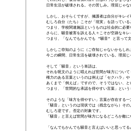
        日常生活が破壊される。その苦しみ。理屈じゃない
        しかし、おそらくですが、擁護者は自分がキレ
        むしろ自分（たち）こそが「現実」を語っている
        つまり、学校関連施設というものは社会的に必
        さらに、騒音被害を訴える人々こそが空疎なキ
        つまり、「なんでもかんでも "騒音" と言っ
        しかしご存知のように（ご存知じゃないかもし
        今この瞬間、日常生活を破壊されている。理屈
        そして「騒音」という単語は、

        それを呪文のように唱えれば世間が味方につい
        権力のある言葉というのは例えば「セクハラ」や
        あくまで「例えば」ですので、そうではない、
        つまり、「世間的な承認を得やすい言葉」という
        そのような「味方を得やすい」言葉が存在する一方
        「騒音」というのは現状では（残念ながら）その
        むしろ逆です。否定の対象です。

        「騒音」と言えば世間が味方になるどころか敵
        「なんでもかんでも騒音と言えばいいと思って