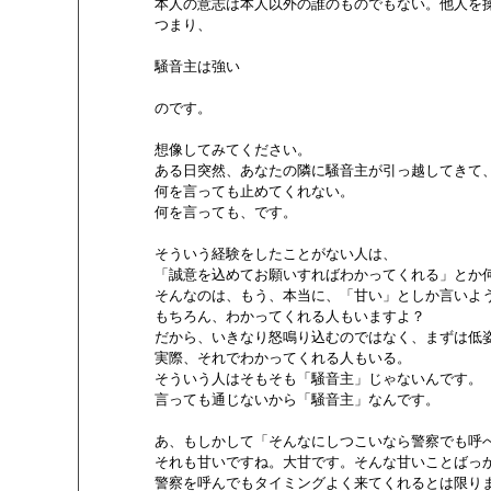
        本人の意志は本人以外の誰のものでもない。他人を
        つまり、

        騒音主は強い

        のです。

        想像してみてください。

        ある日突然、あなたの隣に騒音主が引っ越してき
        何を言っても止めてくれない。

        何を言っても、です。

        そういう経験をしたことがない人は、

        「誠意を込めてお願いすればわかってくれる」と
        そんなのは、もう、本当に、「甘い」としか言いよ
        もちろん、わかってくれる人もいますよ？

        だから、いきなり怒鳴り込むのではなく、まずは
        実際、それでわかってくれる人もいる。

        そういう人はそもそも「騒音主」じゃないんです。

        言っても通じないから「騒音主」なんです。

        あ、もしかして「そんなにしつこいなら警察でも呼
        それも甘いですね。大甘です。そんな甘いことば
        警察を呼んでもタイミングよく来てくれるとは限りま