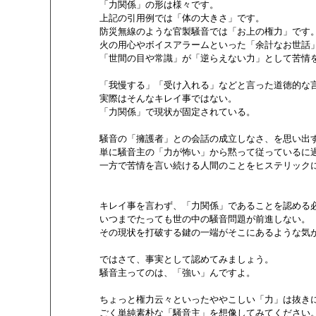
        「力関係」の形は様々です。

        上記の引用例では「体の大きさ」です。

        防災無線のような官製騒音では「お上の権力」です。
        火の用心やボイスアラームといった「余計なお世話
        「世間の目や常識」が「逆らえない力」として苦情
        「我慢する」「受け入れる」などと言った道徳的な
        実際はそんなキレイ事ではない。

        「力関係」で現状が固定されている。

        騒音の「擁護者」との会話の成立しなさ、を思い出す
        単に騒音主の「力が怖い」から黙って従っている
        一方で苦情を言い続ける人間のことをヒステリック
        キレイ事を言わず、「力関係」であることを認める
        いつまでたっても世の中の騒音問題が前進しない。

        その現状を打破する鍵の一端がそこにあるような気が
        ではさて、事実として認めてみましょう。

        騒音主ってのは、「強い」んですよ。

        ちょっと権力云々といったややこしい「力」は抜きに
        ごく単純素朴な「騒音主」を想像してみてください。