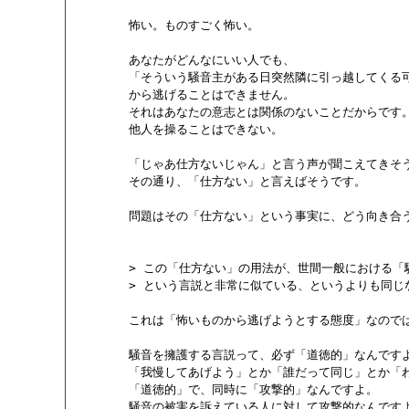
        怖い。ものすごく怖い。

        あなたがどんなにいい人でも、

        「そういう騒音主がある日突然隣に引っ越してくる可
        から逃げることはできません。

        それはあなたの意志とは関係のないことだからです。
        他人を操ることはできない。

        「じゃあ仕方ないじゃん」と言う声が聞こえてきそう
        その通り、「仕方ない」と言えばそうです。

        問題はその「仕方ない」という事実に、どう向き合う
        > この「仕方ない」の用法が、世間一般における
        > という言説と非常に似ている、というよりも同
        これは「怖いものから逃げようとする態度」なのでは
        騒音を擁護する言説って、必ず「道徳的」なんですよ
        「我慢してあげよう」とか「誰だって同じ」とか「
        「道徳的」で、同時に「攻撃的」なんですよ。

        騒音の被害を訴えている人に対して攻撃的なんですよ