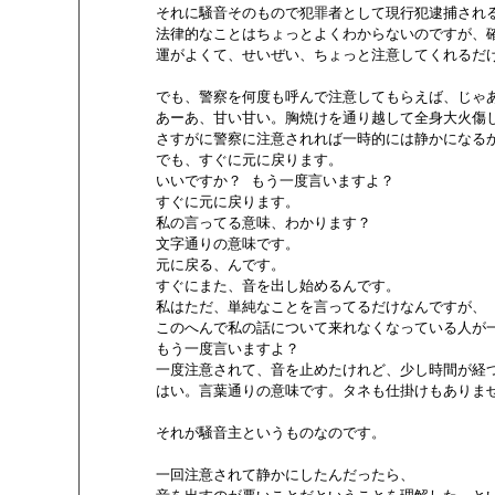
        それに騒音そのもので犯罪者として現行犯逮捕され
        法律的なことはちょっとよくわからないのですが、
        運がよくて、せいぜい、ちょっと注意してくれるだけ
        でも、警察を何度も呼んで注意してもらえば、じゃ
        あーあ、甘い甘い。胸焼けを通り越して全身大火傷
        さすがに警察に注意されれば一時的には静かになる
        でも、すぐに元に戻ります。

        いいですか？ もう一度言いますよ？

        すぐに元に戻ります。

        私の言ってる意味、わかります？

        文字通りの意味です。

        元に戻る、んです。

        すぐにまた、音を出し始めるんです。

        私はただ、単純なことを言ってるだけなんですが、

        このへんで私の話について来れなくなっている人が
        もう一度言いますよ？

        一度注意されて、音を止めたけれど、少し時間が経
        はい。言葉通りの意味です。タネも仕掛けもありませ
        それが騒音主というものなのです。

        一回注意されて静かにしたんだったら、
