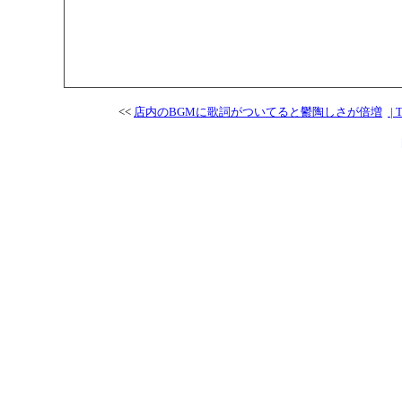
<<
店内のBGMに歌詞がついてると鬱陶しさが倍増
| 