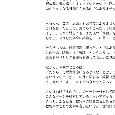
        野放図に音を鳴らしまくっているせいで、呼
        助からなくなる可能性もあるのではありません
        もちろん、この「反論」も完璧ではありません
        これを言ったとして、おそらくこんなふう
        そして、それに対しても、また次の「反論」
        しかし、そうした架空の議論をここに書くこ
        そもそも大体、騒音問題に限ったことではあり
        この手の「議論」は「議論」というよりも
        言葉をやりとりする過程を通してお互いに見
        だから、今回のところは、

        「だからこそ近所迷惑になるようなことはして
        というフレーズが、この件に関する「紋切
        さしあたり、よし、とするべきかなと思ってい
        というわけですので、このページを検索して
        こんなページを検索しているぐらいですから、
        きっと、あなたも、救急車の騒音に苦しめら
        救急車のことで文句を言いたいけど、世間