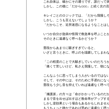
        これ自体は、確かにその通りです。誰だって
        しかし、この後に「だから○○○」と続く次
        キレイごとのロジックでは、「だから我慢しろ
        しかし、こうも言えないでしょうか？

        「だからこそ、近所迷惑になるようなことは
        いつか自分が急病や怪我で救急車を呼ぶこと
        そのときに遠慮なく呼べるかどうか？

        普段からあまりに騒ぎすぎていると、

        いざと言うときに、呼ぶのを躊躇してしまわ
        「この程度のことで大騒ぎしていいのだろうか…
        「痛くて苦しいけど、私さえ我慢して、朝に
        こんなふうに思ってしまう人がいるのではない
        そして、その中には、そのために手遅れにな
        普段もう少し音を抑えていれば遠慮なく呼べ
        「擁護派」の方々は「命がかかっているの
        まるで音を出せば出すほど救命率がアップす
        しかし逆効果という場合もあるかもしれません
        もうちょっと静かであれば早めに遠慮なく呼