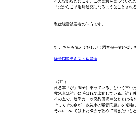
        そんなあなたにこそ、この言葉を言っていただ
        「だからこそ近所迷惑になるようなことされ
        私は騒音被害者の味方です。

        ▽ こちらも読んで欲しい：騒音被害者応援テ
        ----------------------------------
騒音問題テキスト保管庫
        （註1）

        救急車「が」調子に乗っている、という言い
        救急車は誰かに呼ばれて出動している。誰も
        その点で、選挙カーや廃品回収車などとは根
        そしてその点が「救急車の騒音問題」を複雑
        それについてはまた機会を改めて書きたいと思