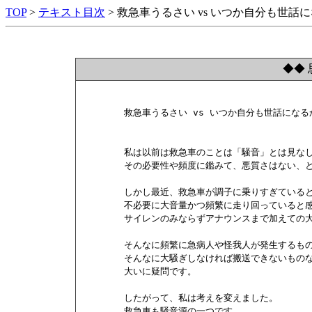
TOP
>
テキスト目次
> 救急車うるさい vs いつか自分も世
◆◆ 
        救急車うるさい vs いつか自分も世話にな
        私は以前は救急車のことは「騒音」とは見な
        その必要性や頻度に鑑みて、悪質さはない、
        しかし最近、救急車が調子に乗りすぎていると
        不必要に大音量かつ頻繁に走り回っていると感
        サイレンのみならずアナウンスまで加えての大
        そんなに頻繁に急病人や怪我人が発生するもの
        そんなに大騒ぎしなければ搬送できないものな
        大いに疑問です。

        したがって、私は考えを変えました。

        救急車も騒音源の一つです。
