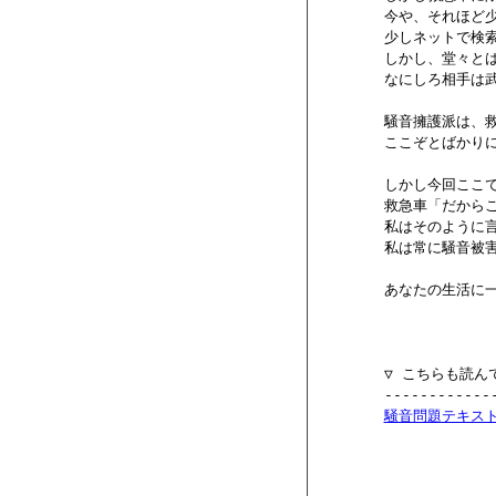
        今や、それほ
        少しネット
        しかし、堂々と
        なにしろ相手
        騒音擁護派
        ここぞとば
        しかし今回ここ
        救急車「だか
        私はそのように
        私は常に騒音被
        あなたの生活
        ▽ こちらも
        ------------
騒音問題テキス