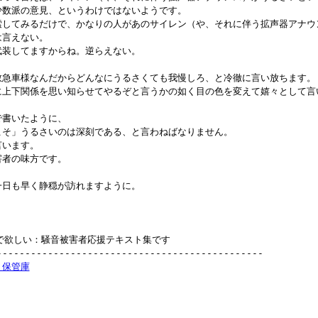
ど少数派の意見、というわけではないようです。

で検索してみるだけで、かなりの人があのサイレン（や、それに伴う拡声器アナウ
は言えない。

は武装してますからね。逆らえない。

は、救急車様なんだからどんなにうるさくても我慢しろ、と冷徹に言い放ちます。

かりに上下関係を思い知らせてやるぞと言うかの如く目の色を変えて嬉々として言
で書いたように、

らこそ」うるさいのは深刻である、と言わねばなりません。

言います。

害者の味方です。

に一日も早く静穏が訪れますように。

読んで欲しい：騒音被害者応援テキスト集です

-----------------------------------------------

ト保管庫