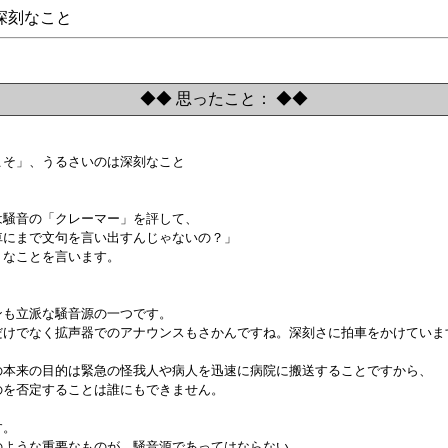
深刻なこと
◆◆ 思ったこと： ◆◆
らこそ」、うるさいのは深刻なこと

人は騒音の「クレーマー」を評して、

急車にまで文句を言い出すんじゃないの？」

うなことを言います。



レンも立派な騒音源の一つです。

レンだけでなく拡声器でのアナウンスもさかんですね。深刻さに拍車をかけています
急車の本来の目的は緊急の怪我人や病人を迅速に病院に搬送することですから、

ものを否定することは誰にもできません。

。

そのような重要なものが、騒音源であってはならない。
