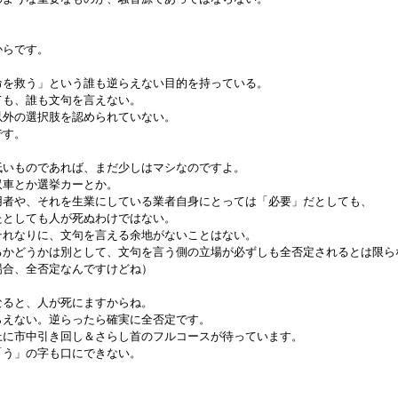
からです。

の命を救う」という誰も逆らえない目的を持っている。

くても、誰も文句を言えない。

ぶ以外の選択肢を認められていない。

す。

の低いものであれば、まだ少しはマシなのですよ。

回収車とか選挙カーとか。

の利用者や、それを生業にしている業者自身にとっては「必要」だとしても、

ったとしても人が死ぬわけではない。

、それなりに、文句を言える余地がないことはない。

奏するかどうかは別として、文句を言う側の立場が必ずしも全否定されるとは限らな
の場合、全否定なんですけどね）

となると、人が死にますからね。

逆らえない。逆らったら確実に全否定です。

の上に市中引き回し＆さらし首のフルコースが待っています。

の「う」の字も口にできない。


