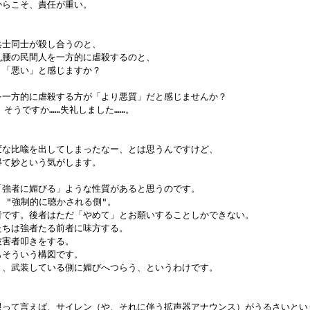
いからこそ、責任が重い。

た兵士同士が殺し合うのと、

が丸腰の民間人を一方的に虐殺するのと、

より「悪い」と感じますか？

手を一方的に虐殺する方が「より悪質」だと感じませんか？

？ そうですか……失礼しました……。

と変な比喩を出してしまったなー、とは思うんですけど、

い得て妙という気がします。

、「強者に媚びる」ような性質があると思うのです。

 と "強制的に聴かされる側"。

は前者です。後者はただ「やめて」とお願いすることしかできない。

者たちは強者たる前者に味方する。

被害者叩きをする。

もそういう構図です。

うと、武装している側に媚びへつらう、というわけです。

車に限って言えば、サイレン（や、それに伴う拡声器アナウンス）がうるさいとい