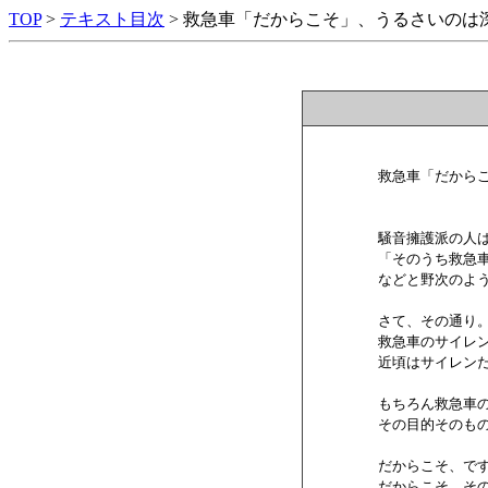
TOP
>
テキスト目次
> 救急車「だからこそ」、うるさいのは
        救急車「だか
        騒音擁護派の
        「そのうち救
        などと野次のよ
        さて、その通り。
        救急車のサイ
        近頃はサイ
        もちろん救
        その目的その
        だからこそ、です
        だからこそ、