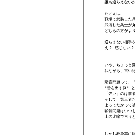
        誰も逆らえな
        たとえば、

        戦場で武装し
        武装した兵士
        どちらの方が
        逆らえない相
        え？ 感じない
        いや、ちょっ
        我ながら、言
        騒音問題って
        "音を出す側"
        「強い」の
        そして、第三
        よってたかって
        騒音問題はいつ
        上の比喩で言
        しかし救急