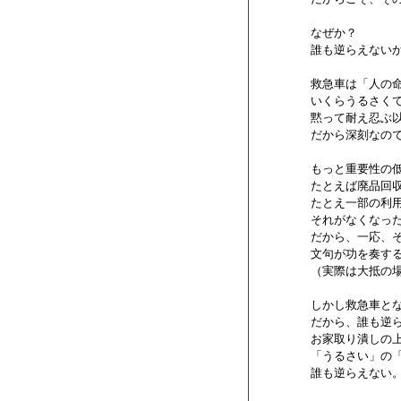
        なぜか？

        誰も逆らえない
        救急車は「人
        いくらうるさ
        黙って耐え忍
        だから深刻なので
        もっと重要性
        たとえば廃品
        たとえ一部
        それがなくな
        だから、一応
        文句が功を
        （実際は大抵
        しかし救急車
        だから、誰も
        お家取り潰し
        「うるさい」
        誰も逆らえない。