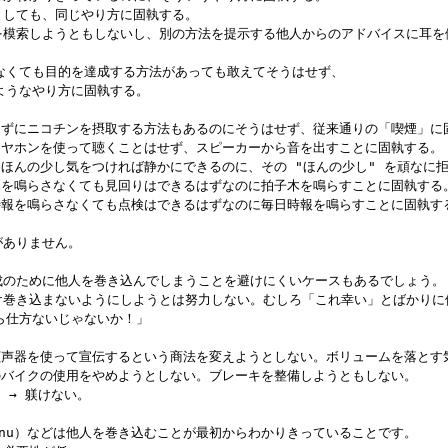
たとしても、同じやり方に固執する。

方法を模索しようともしないし、別の方法を提示する他人からのアドバイスに耳を
込まなくても目的を達成する方法があっても敢えてそうはせず、

むようなやり方に固執する。

を出さずにニコチンを摂取する方法もあるのにそうはせず、従来通りの「喫煙」に
→ イヤホンを使って聴くことはせず、スピーカーから音を出すことに固執する。

 → ほんの少し気をつければ静かにできるのに、その "ほんの少し" を頑なに拒
拍子木を鳴らさなくても見回りはできるはずなのに拍子木を鳴らすことに固執する。
毎日時報を鳴らさなくても点検はできるはずなのに毎日時報を鳴らすことに固執する
がありません。

的達成のために他人を巻き込んでしまうことを避けにくいケースもあるでしょう。

るだけ巻き込まないようにしようとは努力しない。むしろ「これ幸い」とばかりに
から仕方ないじゃないか！」

→ 拡声器を使って宣伝するという商法を変えようとしない。ボリュームを落とす
夜中のバイクの使用をやめようとしない。ブレーキを整備しようともしない。

） → 躾けない。

にinu）などは他人を巻き込むことが最初からわかりきっていることです。
