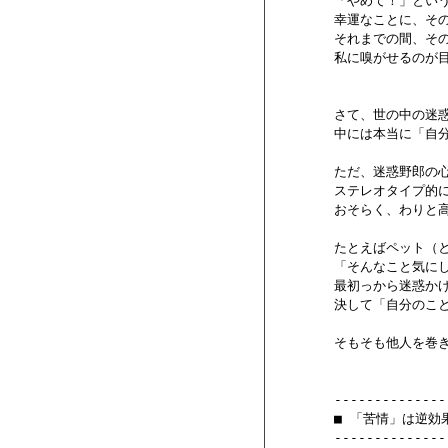
        「やめて！」と
        幸運なことに、
        それまでの間
        私に嗅がせるのが
        さて、世の中
        中には本当に「
        ただ、迷惑野郎
        ステレオタイ
        おそらく、わり
        たとえばペット（
        「そんなこと気
        最初っから迷惑
        決して「自分の
        そもそも他人を
        --------------
        ■ 「苦情」は逆効果
        --------------