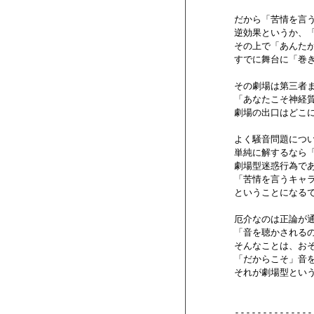
        だから「苦情を
        逆効果という
        その上で「あ
        すでに舞台に「
        その劇場は第三
        「あなたこそ神
        劇場の出口はど
        よく騒音問題に
        単純に解する
        劇場型迷惑行為で
        「苦情を言うキ
        ということになる
        厄介なのは正論が
        「音を聴かされる
        そんなことは、
        「だからこそ」
        それが劇場型
        --------------