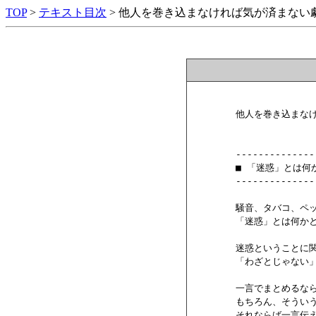
TOP
>
テキスト目次
> 他人を巻き込まなければ気が済まない
        他人を巻き込ま
        --------------
        ■ 「迷惑」とは
        --------------
        騒音、タバコ、
        「迷惑」とは何
        迷惑というこ
        「わざとじゃ
        一言でまとめ
        もちろん、そう
        それならば一言