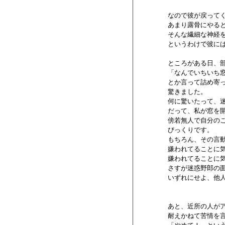
        なので彼が戻っ
        あまり露骨にや
        そんな繊細な
        というわけで
        ところがある
        「なんでいち
        とか言って詰め寄
        驚きました。

        何に驚いたって
        だって、私が
        傍若無人で自
        びっくりです。

        もちろん、その
        嫌われてること
        嫌われてること
        さすが迷惑野郎
        いずれにせよ
        あと、近所の
        耐えかねて苦