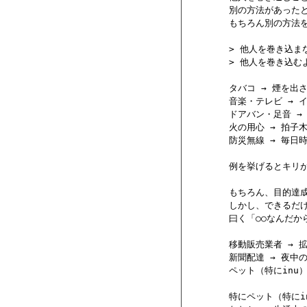
        別の方法があっ
        もちろん別の
        > 他人を巻き
        > 他人を巻き込
        タバコ → 煙
        音楽・テレビ 
        ドアバン・足音
        火の用心 → 
        防災無線 → 
        例を挙げるとキリ
        もちろん、目
        しかし、でき
        曰く「○○なんだ
        移動販売業者 
        新聞配達 → 
        ペット（特にinu
        特にペット（特