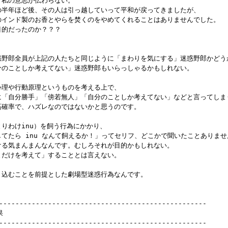
いう私の意志が伝わらない。

その半年ほど後、その人は引っ越していって平和が戻ってきましたが、

、そのインド製のお香とやらを焚くのをやめてくれることはありませんでした。

目的だったのか？？？

の迷惑野郎全員が上記の人たちと同じように「まわりを気にする」迷惑野郎かどう
自分のことしか考えてない」迷惑野郎もいらっしゃるかもしれない。

の心理や行動原理というものを考える上で、

プ的に「自分勝手」「傍若無人」「自分のことしか考えてない」などと言ってしま
と高確率で、ハズレなのではないかと思うのです。

とりわけinu）を飼う行為にかかり、

にしてたら inu なんて飼えるか！」ってセリフ、どこかで聞いたことありませ
かける気まんまんなんです。むしろそれが目的かもしれない。

ことだけを考えて」することとは言えない。

巻き込むことを前提とした劇場型迷惑行為なんです。

---------------------------------------------------



---------------------------------------------------
