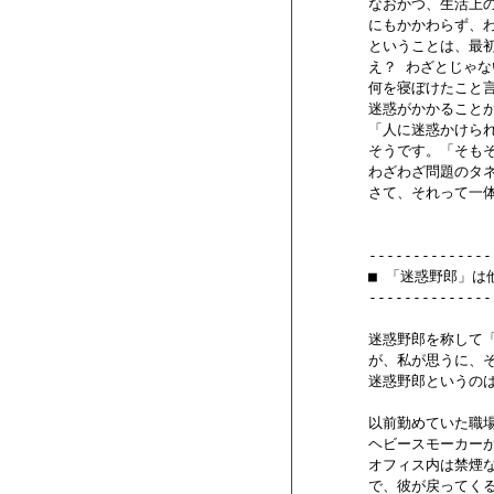
        なおかつ、生活上
        にもかかわらず
        ということは
        え？ わざとじ
        何を寝ぼけたこ
        迷惑がかかるこ
        「人に迷惑か
        そうです。「そ
        わざわざ問題の
        さて、それって
        --------------
        ■ 「迷惑野郎」
        --------------
        迷惑野郎を称
        が、私が思うに
        迷惑野郎とい
        以前勤めていた職
        ヘビースモーカー
        オフィス内は禁
        で、彼が戻っ