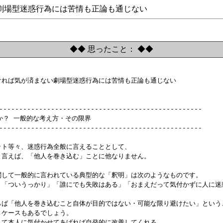
劇場型迷惑行為には苦情も正論も通じない
◆◆ 思ったこと： ◆◆
なければ気が済まない劇場型迷惑行為には苦情も正論も通じない

---------------------------------------------------

何か？ 一般的な考え方・その限界

---------------------------------------------------

ペット等々、迷惑行為全般に言えることとして、

かと言えば、「他人を巻き込む」ことに他なりません。

とに関して一般的に言われている典型的な「釈明」は次のようなものです。

ない」「ついうっかり」「誰にでも失敗はある」「おまえだって気付かずに人に迷
るならば「他人を巻き込むこと自体が目的ではない・可能な限り避けたい」という
いうケースもあるでしょう。

伝えて本人に気付かせてあげれば自発的に改善してくれる。
