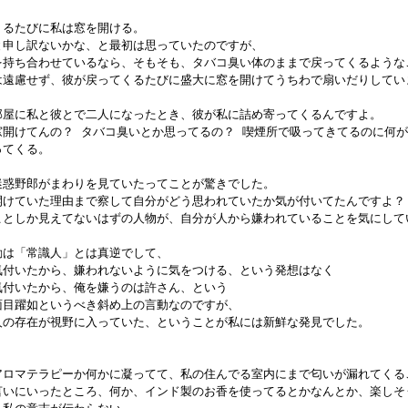
てくるたびに私は窓を開ける。

ると申し訳ないかな、と最初は思っていたのですが、

神経を持ち合わせているなら、そもそも、タバコ臭い体のままで戻ってくるような
彼には遠慮せず、彼が戻ってくるたびに盛大に窓を開けてうちわで扇いだりしてい
日、部屋に私と彼とで二人になったとき、彼が私に詰め寄ってくるんですよ。

いち窓開けてんの？ タバコ臭いとか思ってるの？ 喫煙所で吸ってきてるのに何が
ってくる。

、迷惑野郎がまわりを見ていたってことが驚きでした。

窓を開けていた理由まで察して自分がどう思われていたか気が付いてたんですよ？
分のことしか見えてないはずの人物が、自分が人から嫌われていることを気にしてい
言動は「常識人」とは真逆でして、

に気付いたから、嫌われないように気をつける、という発想はなく

に気付いたから、俺を嫌うのは許さん、という

の面目躍如というべき斜め上の言動なのですが、

、他人の存在が視野に入っていた、ということが私には新鮮な発見でした。

人がアロマテラピーか何かに凝ってて、私の住んでる室内にまで匂いが漏れてくる
情を言いにいったところ、何か、インド製のお香を使ってるとかなんとか、楽しそ