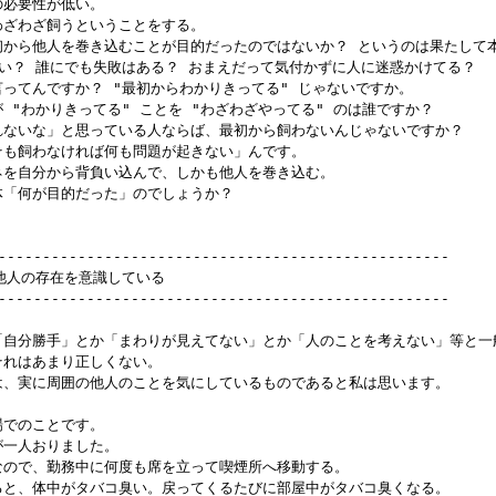
の必要性が低い。

、わざわざ飼うということをする。

、最初から他人を巻き込むことが目的だったのではないか？ というのは果たして
ゃない？ 誰にでも失敗はある？ おまえだって気付かずに人に迷惑かけてる？

と言ってんですか？ "最初からわかりきってる" じゃないですか。

とが "わかりきってる" ことを "わざわざやってる" のは誰ですか？

けられないな」と思っている人ならば、最初から飼わないんじゃないですか？

もそも飼わなければ何も問題が起きない」んです。

タネを自分から背負い込んで、しかも他人を巻き込む。

一体「何が目的だった」のでしょうか？

---------------------------------------------------

は他人の存在を意識している

---------------------------------------------------

して「自分勝手」とか「まわりが見えてない」とか「人のことを考えない」等と一
、それはあまり正しくない。

うのは、実に周囲の他人のことを気にしているものであると私は思います。

場でのことです。

が一人おりました。

煙なので、勤務中に何度も席を立って喫煙所へ移動する。

てくると、体中がタバコ臭い。戻ってくるたびに部屋中がタバコ臭くなる。
