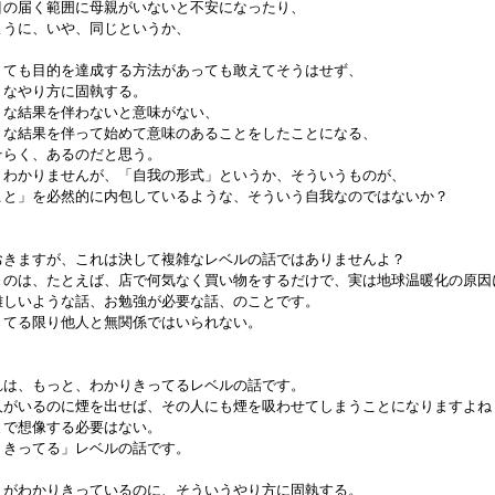
も目の届く範囲に母親がいないと不安になったり、

じように、いや、同じというか、

なくても目的を達成する方法があっても敢えてそうはせず、

うなやり方に固執する。

ような結果を伴わないと意味がない、

ような結果を伴って始めて意味のあることをしたことになる、

おそらく、あるのだと思う。

よくわかりませんが、「自我の形式」というか、そういうものが、

込むこと」を必然的に内包しているような、そういう自我なのではないか？

ておきますが、これは決して複雑なレベルの話ではありませんよ？

というのは、たとえば、店で何気なく買い物をするだけで、実は地球温暖化の原因
が難しいような話、お勉強が必要な話、のことです。

生きてる限り他人と無関係ではいられない。

これは、もっと、わかりきってるレベルの話です。

前に人がいるのに煙を出せば、その人にも煙を吸わせてしまうことになりますよね？
とまで想像する必要はない。

かりきってる」レベルの話です。

ことがわかりきっているのに、そういうやり方に固執する。
