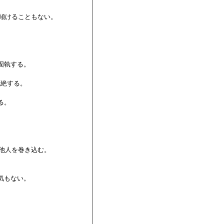
傾けることもない。

固執する。

絶する。



。

他人を巻き込む。

気もない。
