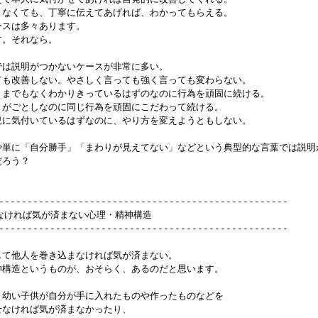
込まなくても、丁寧に伝えてあげれば、わかってもらえる。

ースは多々あります。

す。それなら。

けでは説明がつかないケースが非常に多い。

えても改善しない。やさしく言っても強く言っても変わらない。

言うまでもなくわかりきっているはずのなのに行為を頑固に続ける。

なきがごとしなのに同じ行為を頑固にこだわって続ける。

状況に気付いているはずなのに、やり方を変えようともしない。

もはや単に「自分勝手」「まわりが見えてない」などという典型的な言葉では説明
ろう？

---------------------------------------------------

込まなければ気が済まない心理・精神構造

---------------------------------------------------

どして他人を巻き込まなければ気が済まない。

精神構造というものが、おそらく、あるのだと思います。

ら、幼い子供が自分が手に入れたものや作ったものなどを

見せなければ気が済まなかったり、
