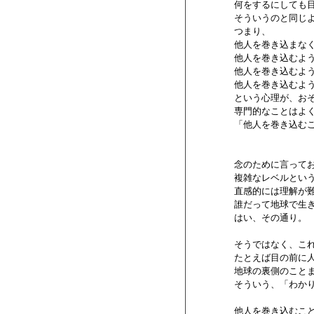
        何をするにして
        そういうのと同
        つまり、

        他人を巻き込ま
        他人を巻き込むよ
        他人を巻き込む
        他人を巻き込む
        という心理が、
        専門的なことは
        「他人を巻き
        念のために言っ
        複雑なレベル
        直感的には理解
        誰だって地球で
        はい、その通り。

        そうではなく、
        たとえば目の
        地球の裏側のこ
        そういう、「わ
        他人を巻き込む