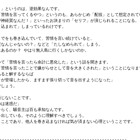
言う」というのは、逆効果なんです。

か、「苦情を言ってくるやつ」というのも、あらかじめ「配役」として想定されてい
んたが神経質なんだ！」といったお決まりの「セリフ」が演じられることになる。

巻き込まれて」しまっているわけです。

者までをも巻き込んでいて、苦情を言い続けていると、

経質なんじゃないの？」などと「たしなめられて」しまう。

こにあるのか？ やはり無人島に行くしかないのか。

ついて「苦情を言ったら余計に悪化した」という話を聞きます。

なら「苦情を言ったことで嫌がらせとして音を大きくされた」ということになります
あると解するならば

ャラが登場したから、ますます張り切って音を出すようになった」

でしょう。

通じないことです。

のは迷惑だ」

おそらく、騒音主は百も承知なんです。

音を出している。そのように理解すべきでしょう。

ということであり、他人を巻き込まなければ気が済まない心理ということです。

---------------------------------------------------
