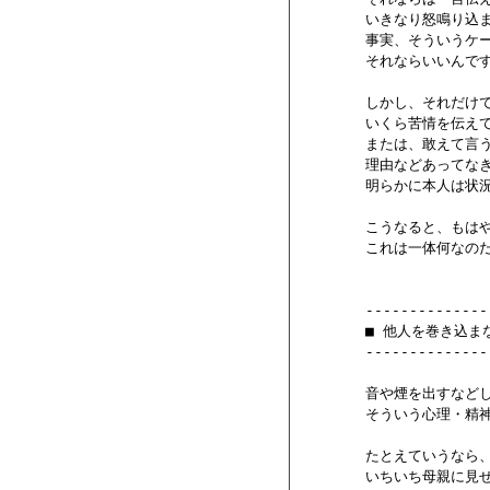
        いきなり怒鳴り
        事実、そういうケ
        それならいいんで
        しかし、それだ
        いくら苦情を伝
        または、敢えて
        理由などあって
        明らかに本人は
        こうなると、
        これは一体何なのだ
        --------------
        ■ 他人を巻き
        --------------
        音や煙を出すな
        そういう心理・
        たとえていうな
        いちいち母親に