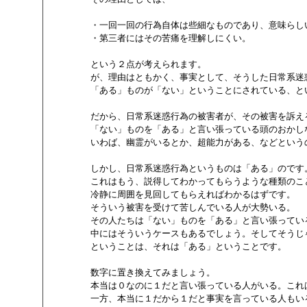
        ・一回一回の行為自体は些細なものであり、意味らし
        ・第三者にはその苦痛を理解しにくい。

        という２点が考えられます。

        が、理由はともかく、事実として、そうした日常系
        「ある」ものが「ない」ということにされている、と
        だから、日常系迷惑行為の被害者が、その被害を訴
        「ない」ものを「ある」と言い張っている頭のおかし
        いわば、幽霊がいるとか、超能力がある、などという
        しかし、日常系迷惑行為というものは「ある」のです。
        これはもう、説得してわかってもらうような種類の
        冷静に周囲を見回してもらえればわかるはずです。

        そういう被害を受けて苦しんでいる人が大勢いる。

        その人たちは「ない」ものを「ある」と言い張ってい
        中にはそういうケースもあるでしょう。そしてそう
        ということは、それは「ある」ということです。

        数字に置き換えてみましょう。

        本当は０なのに１だと言い張っている人がいる。こ
        一方、本当に１だから１だと事実を言っている人もい