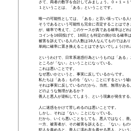
        さて、両者の数字を合計してみましょう。０＋１＝１
        １ということは、「ある」ということです。

        唯一の可能性としては、「ある」と言い張っている
        そうであるという可能性も完全に否定することはでき
        が、確率で考えて、このケースが真である確率はどれ
        コインを10回投げて、10回とも特定の側が出る確率は
        被害を訴えている人の人数は10人なんてものではあり
        単純に確率に置き換えることはできないでしょうけ
        というわけで、日常系迷惑行為というものは「ある」
        ところが「ない」ということになっている。

        これは悪いことです。

        なぜ悪いかというと、事実に反しているからです。

        私たちは「ある」ものを「ない」ことにするという
        それは事実に反しているのだから、当然、無理がある。
        どのような無理があるか？

        善人と悪人が逆転してしまう、という現象が発生する
        人に迷惑をかけて苦しめるのは悪いことです。

        しかし、それは「ない」ことになっている。

        だから、いくら悪いことをしても、悪人ではなく、善
        一方、被害者が、その被害を訴えると、「ない」も
        犯人を責めると、善人に濡れ衣を着せる悪人、という