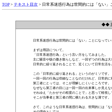
TOP
>
テキスト目次
> 日常系迷惑行為は世間的には「ない」
◆◆ 
        日常系迷惑行為は世間的には「ない」ことになっている
        まずは用語について。

        「日常系迷惑行為」という言い方をしてみました。

        主に騒音や咳の撒き散らしなど、一回ずつの行為は
        日常的に繰り返されることで、近くにいて日常生活
        この「日常的に繰り返される」というのがミソです。

        一回一回の行為は些細なことなのだけれど、日常的
        第三者にとっては、そこが理解しにくいところです。

        なぜなら第三者の目には一回一回の出来事しか見え
        それゆえ「たかがその程度のことで」と思って軽視し
        そこが当事者と第三者の間に横たわる大きな溝です。

        さて、このような日常系迷惑行為は、世間的には「
        その理由としては、
