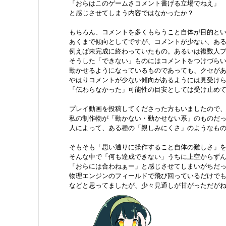
       「おらはこのゲームさコメント書げる立場でねえ」

       と感じさせてしまう内容ではなかったか？

       もちろん、コメントを多くもらうこと自体が目的と
       あくまで傾向としてですが、コメントが少ない、あ
       例えば未完成に終わっていたもの。あるいは複数人プ
       そうした「できない」ものにはコメントをつけづらい
       動かせるようになっているものであっても、クセが
       やはりコメントが少ない傾向があるようには見受けら
       「伝わらなかった」可能性の目安としては受け止め
       プレイ動画を投稿してくださった方もいましたので、
       私の制作物が「動かない・動かせない系」のものだ
       人によって、ある種の「親しみにくさ」のようなも
       そもそも「思い通りに操作すること自体の難しさ」
       そんな中で「何も達成できない」うちに上空からず
       「おらには合わねぁー」と感じさせてしまいがちだっ
       物理エンジンのフィールドで飛び回っているだけで
       などと思ってましたが、少々見通しが甘がっただがね