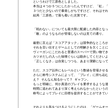
       というわけで三原色としました。

       本当は４つか５つにしたかったんですけど、「虹
       ３つだと少ないので暴発しがちですけど、それはそ
       結局「三原色」で落ち着いた次第です。

       「戦わない」についても最大限に配慮した内容となっ
       「敵」のようなものが登場しないのは見ての通り。

       厳密に言えば「スコアアタック」は競争的なところ
       それを言い出すとゲームとしての明解さを欠くことに
       ヴィーガンにこだわると普通のスーパーで買い物で
       カツオだしの入った味噌ぐらいは勘弁してください
       「正しくなさ」は自覚しつつも、あまり潔癖になっ
       ただ、スコア以外にもレベルという数値を登場させ
       さらに称号システムによって、「プレイ」に持ち込
       え？ そんなん知るかって？ ギャフン。

       もっと明確に、何か真逆のプレイを要求するような
       時間に追われてあまり深く考えられなかったという
       称号によってプレイに目標を提供することができてい
       それよりも気をつけるようにしたのは、「ゲームオー