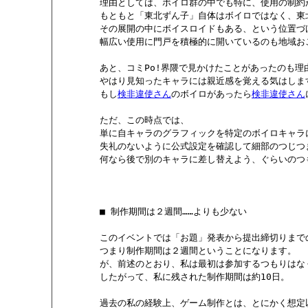
        理由としては、ボイロ群の中でも特に、使用の制
        もともと「東北ずん子」自体はボイロではなく、
        その展開の中にボイスロイドもある、という位置づ
        幅広い使用に門戸を積極的に開いているのも地域
        あと、コミPo!界隈で見かけたことがあったのも理
        やはり見知ったキャラには親近感を覚える気はしま
        もし
検非違使さん
のボイロがあったら
検非違使さん
        ただ、この時点では、

        単に自キャラのグラフィックを特定のボイロキャ
        失礼のないように公式設定を確認して細部のつじつ
        何なら後で別のキャラに差し替えよう、ぐらいのつ
        ■ 制作期間は２週間……よりも少ない

        このイベントでは「お題」発表から提出締切りまで
        つまり制作期間は２週間ということになります。

        が、前述のとおり、私は最初は参加するつもりは
        したがって、私に残された制作期間は約10日。

        過去の私の経験上、ゲーム制作とは、とにかく想