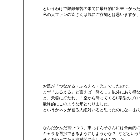
       というわけで艱難辛苦の果てに最終的に出来上がった
       私の大ファンの皆さんは既にご存知とは思いますが
       お題が「つながる・ふるえる・光」でしたので、

       まず「ふるえる」と言えば「降るＬ」以外にあり得な
       と、天啓に打たれ、「空から降ってくるL字型のブ
       最終的にこのような形となりました。

       というかネタが被る人絶対いると思ったのにな……
       なんだかんだ言いつつ、東北ずん子さんには全面的
       キャラを選択できるようにしようかな？ などとい
       それをやってたら絶対間に合いませんでした。
