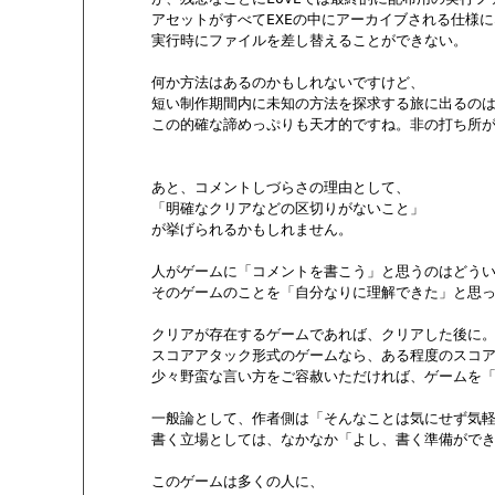
       アセットがすべてEXEの中にアーカイブされる仕様に
       実行時にファイルを差し替えることができない。

       何か方法はあるのかもしれないですけど、

       短い制作期間内に未知の方法を探求する旅に出るの
       この的確な諦めっぷりも天才的ですね。非の打ち所
       あと、コメントしづらさの理由として、

       「明確なクリアなどの区切りがないこと」

       が挙げられるかもしれません。

       人がゲームに「コメントを書こう」と思うのはどうい
       そのゲームのことを「自分なりに理解できた」と思
       クリアが存在するゲームであれば、クリアした後に。
       スコアアタック形式のゲームなら、ある程度のスコ
       少々野蛮な言い方をご容赦いただければ、ゲームを
       一般論として、作者側は「そんなことは気にせず気
       書く立場としては、なかなか「よし、書く準備がで
       このゲームは多くの人に、
