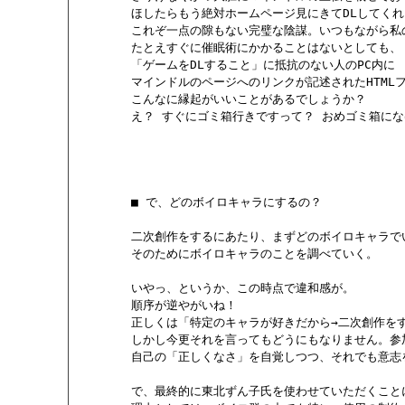
        ほしたらもう絶対ホームページ見にきてDLして
        これぞ一点の隙もない完璧な陰謀。いつもながら
        たとえすぐに催眠術にかかることはないとしても、

        「ゲームをDLすること」に抵抗のない人のPC内に

        マインドルのページへのリンクが記述されたHTM
        こんなに縁起がいいことがあるでしょうか？

        え？ すぐにゴミ箱行きですって？ おめゴミ箱にな
        ■ で、どのボイロキャラにするの？

        二次創作をするにあたり、まずどのボイロキャラ
        そのためにボイロキャラのことを調べていく。

        いやっ、というか、この時点で違和感が。

        順序が逆やがいね！

        正しくは「特定のキャラが好きだから→二次創作を
        しかし今更それを言ってもどうにもなりません。
        自己の「正しくなさ」を自覚しつつ、それでも意
        で、最終的に東北ずん子氏を使わせていただくこと