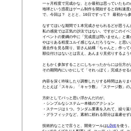
        一ヶ月程度で完成かな、とか最初は思っていたも
        地球という惑星はゲーム制作を開始すると自転速
        で、今回は？ ととと、10日ですって？ 最初から
        なすてほいな期間で１本完成させられるどが思うん
        私の感覚では正気の沙汰ではない。ですがこのイ
        イベントの要綱の中に「完成度は問いません」と書
        やはりある程度ユルイ感じなんだろうな〜、と思い
        過去作を見る限り、皆さん結構「ちゃんと」作っ
        順位付けはないとは言え、あんまり見劣りするよ
        ともかく参加することにしちゃったからには仕方が
        その期間内にいかにして「それっぽく」完成させるか
        内容を深く吟味したり調整したりする時間はありま
        たとえば「スキル」「キャラ数」「ステージ数」
        方針としてパっと思い浮かんだのが、

        ・シンプルなシステム一本槍のアクション

        ・ステージは１つ。ランダム要素を入れて、繰り
        ・グラフィックなど、素材に頼れる部分は遠慮せず
        技術的なことで言うと、開発ツールは
LÖVE
を使う。