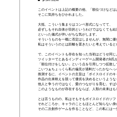
        このイベントは上記の概要の他、「順位づけなど
        そこに気持ちをひかれました。

        大抵、こういう集まりはコンペ形式になってて、

        必ずしもそれ自体が目的というわけではなくても
        といった儀式が伴いがちな気がします。

        そういうものを一概に否定はしませんが、無闇に
        私はそういうのとは距離を置きたいと考えている
        で、このイベントも存在を知った当初はどうせ同
        ツイッターでとあるインディーゲーム開発者のb氏が
        「順位付けをしない」という点を引用しつつ拡散
        こいつぁちょっくら私の偏見が過剰だったかなへ
        推測するに、イベントの主旨は「ボイスロイドの
        作品の出来映えを競って優劣を決めるというよう
        他人と争うのではなく、愛のつながりを育む。すば
        このようなものが存在するならば、人類の未来は
        とは言うものの、私はそもそもボイスロイドのソフ
        それどころか、キャラのこともほとんど知らない身
        その二次創作ゲームを作ることなど、この私には一