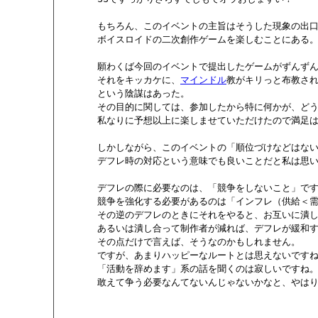
       もちろん、このイベントの主旨はそうした現象の出
       ボイスロイドの二次創作ゲームを楽しむことにある。
       願わくば今回のイベントで提出したゲームがずんずん
       それをキッカケに、
マインドル
教がキリっと布教され
       という陰謀はあった。

       その目的に関しては、参加したから特に何かが、ど
       私なりに予想以上に楽しませていただけたので満足は
       しかしながら、このイベントの「順位づけなどはない
       デフレ時の対応という意味でも良いことだと私は思い
       デフレの際に必要なのは、「競争をしないこと」です
       競争を強化する必要があるのは「インフレ（供給＜需
       その逆のデフレのときにそれをやると、お互いに潰
       あるいは潰し合って制作者が減れば、デフレが緩和す
       その点だけで言えば、そうなのかもしれません。

       ですが、あまりハッピーなルートとは思えないですね
       「活動を辞めます」系の話を聞くのは寂しいですね。
       敢えて争う必要なんてないんじゃないかなと、やはり