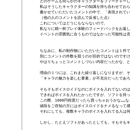
       どのゲームも何らかのキャラクターをフィーチャーし
       私はそうしたキャラクターの知識を持ち合わせておら
       書かせていただいたコメントの中で、「表現されて
       （他の人のコメントを読んで反省した点）

       これについてはどうにもならないので、

       私なりに精一杯プレイ体験のフィードバックをお返
       イベントの雰囲気に合うものではなかった可能性は否
       ちなみに、私の制作物にいただいたコメントは１件
       別にコメントの件数を競うのが目的ではないのです
       やはりちょっとコメントしづらい内容だったかな、と
       理由の１つには、これまた繰り返しになりますが、
       「キャラの魅力を楽しむ要素」が不充分だったであ
       そもそもボイスロイドなのにボイスを入れてないの
       できればボイスを入れたかったですが、ソフトを持
       この際、1000円程度だったら買っちゃおうかな…
       値段をご存知の方にはボイスロイドをナメるなって
       それにしても、複数キャラのボイスを入れてる人は
       しかし、たとえソフトがあったとしても、そもそ