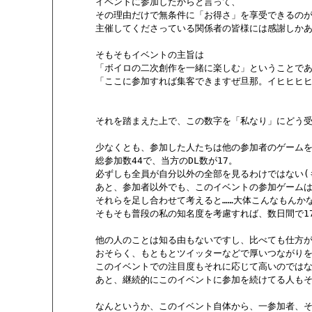
       イベントに参加したからと言って、

       その理由だけで無条件に「お得さ」を享受できる
       主催してくださっている関係者の皆様には感謝しかあ
       そもそもイベントの主旨は

       「ボイロの二次創作を一緒に楽しむ」ということであ
       「ここに参加すれば集客できますぜ旦那。イヒヒヒヒ
       それを踏まえた上で、この数字を「私なり」にどう受
       少なくとも、参加した人たちは他の参加者のゲーム
       総参加数44で、当方のDL数が17。

       必ずしも全員が自分以外の全部を見るわけではない(
       あと、参加者以外でも、このイベントの参加ゲー
       それらを足し合わせて考えると……大体こんなもんかな
       そもそも普段の私の知名度を考慮すれば、数日間で
       他の人のことは知る由もないですし、比べても仕方
       おそらく、もともとツイッターなどで厚いつながり
       このイベントでの注目度もそれに応じて高いのではな
       あと、継続的にこのイベントに参加を続けてる人もそ
       なんというか、このイベント自体から、一参加者、そ