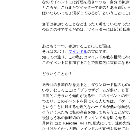
        なのでイベントには好感を抱きつつも、自分で参
        ところが、これまたツイッターで別のとあるB氏
        ほいならいっちょ混ざってみるが、ということにし
        当初は参加することなどまったく考えていなかった
        今回この件で学んだのは、ツイッターにはb(B)氏
        あともう一つ、参加することにした理由。

        それはズバリ、
マインドル
の宣伝です。

        知っての通り、この私にはマインドル教を世間に
        このイベントに参加することで間接的に宣伝になる
        どういうことか？

        過去回の参加作品を見ると、ダウンロード型のも
        いや、むしろここは「ブラウザゲームが多い」と
        世間的にそういう傾向がある中、このイベントの
        つまり、このイベントを見にくる人たちは、「ゲ
        ということに対する心理的なハードルが低い傾向が
        そういう人たちに私の存在を知ってもらうことがで
        後はもう私の催眠術の力でマインドルをDLさせ
        具体的には Readme をHTML形式にして、連
        さりげなくかつ大胆にマインドルの宣伝を載せておく