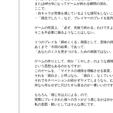
       またはHPが0になってゲームが終わる瞬間の演出。

       ここで、

       ・自キャラが苦痛を感じているような描写をしないこ
       ・「残念でした！」など、プレイヤーのプレイを批
       ゲームの性質上、「必ず、失敗で終わる」わけですよ
       そこを不必要に煽るようなことはしない。

       １つのプレイを「締めくくる」画面として、意味の
       あくまで「今回の結果」であって、

       「あなたのミスを突きつける」ための画面ではない。
       ゲームの作りとして、何か「くやしさ」のような感
       という思想もあるのかもですが、

       このゲームを、「マイナスの感情を増幅させる装置」
       それを「面白さ」と呼ぶなら、「面白く」なくていい
       それでモチベーションが続かずヤメてしまうなら、む
       何なら何もせずに只ひたすら座るのが一番いいのです
       もちろん「感じ方は人による」ので、

       実際にプレイされた個々の方々がどう感じるかは分
       私の意図・願いとしてはそんな感じです。
