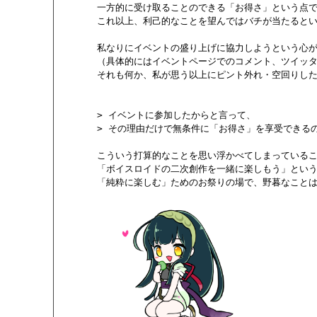
       一方的に受け取ることのできる「お得さ」という点で
       これ以上、利己的なことを望んではバチが当たるとい
       私なりにイベントの盛り上げに協力しようという心
       （具体的にはイベントページでのコメント、ツイッタ
       それも何か、私が思う以上にピント外れ・空回りし
       > イベントに参加したからと言って、

       > その理由だけで無条件に「お得さ」を享受でき
       こういう打算的なことを思い浮かべてしまっているこ
       「ボイスロイドの二次創作を一緒に楽しもう」とい
       「純粋に楽しむ」ためのお祭りの場で、野暮なこと