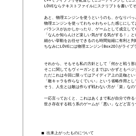
        C++でライブラリを配置して…コーディングして
        LÖVEならテキストファイルにスクリプトを書いて
        あと、物理エンジンを使うというのも、かなりパ
        物理エンジンを使ってわちゃわちゃした感じにして
        バランスがおかしかったり、ゲームとして成立して
        「なんか知らんけど楽しい気がする気がする！」
        細かい挙動をお任せできるのも時間短縮に有利と判断
        ちなみにLÖVEには物理エンジン(Box2D)が
        それから、そもそも私の方針として「何かと戦う
        そこに関してもヴィーガンとまではいかずともベ
        ただこれは今回に限ってはアイディア上の足枷とい
        「敵キャラを作らなくていい」という省略作用とし
        そう、人生とは敵は作らず戦わない方が「楽」な
        一応言っておくと、これはあくまで私が自分で作
        世さ存在する戦う系のゲームが「悪い」などど言う
       ■ 出来上がったものについて
