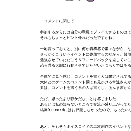
       ・コメントに関して

       参加するからには自分の環境でプレイできるもの
       それもちょっとピント外れだったですかね。

       一応言っておくと、別に何か義務感で嫌々ながら、
       せっかくこういうイベントに参加するのだから、普
       勉強させていただこう＆フィードバックを返してい
       恐る恐る大胆に行動させていただいたつもりではある
       全体的に見た感じ、コメントを書く人は限定されてる
       大体どのゲームのコメント欄でも見かける常連さん
       要は、コメントを書く系の人は書くし、あんま書か
       ただ、思ったより静かだな、とは感じました。

       あるいは私の知らないところで交流が盛り上がってた
       結局Discordにはお邪魔しなかったので、もった
       あと、そもそもボイスロイドの二次創作のイベントな