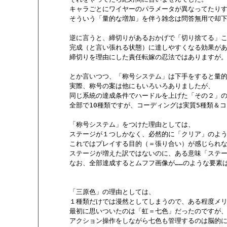
       キャラごとにワイヤーのパラメータが異なってたり
       そういう「量的な増加」を伴う雑念は問答無用で却
       逆に言うと、締切りがあるおかげで「切り捨てる」
       完成（と言い張れる状態）に達しやすくなる効果が
       締切りを理由にした責任転嫁の忍法ではありますが。
       とか言いつつ、「称号システム」は下手をすると量
       実際、称号の案は他にもいろいろありましたが、

       同じ系統の達成条件でハードルを上げた「その２」
       全部で10種類ですが、コーディングは実質5種類＆コ
       「称号システム」をつけた理由としては、

       ステージが１つしかなく、必然的に「クリア」のよ
       これではプレイする目的（＝張り合い）が感じられ
       ステージが増えた訳ではないのに、ある意味「ステ
       なお、全部達成するとムフフ画像が……のような要
       「三原色」の理由としては、

       １種類だけでは漫然としてしまうので、ある程度メ
       最初に思いついたのは「虹＝七色」だったのですが、
       アクション操作をしながら七色も管理するのは脳的に