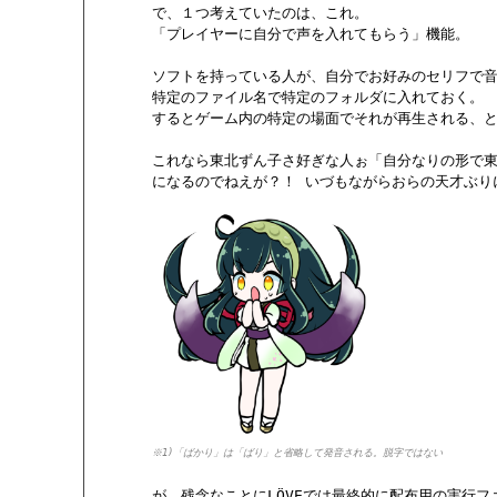
       で、１つ考えていたのは、これ。

       「プレイヤーに自分で声を入れてもらう」機能。

       ソフトを持っている人が、自分でお好みのセリフで
       特定のファイル名で特定のフォルダに入れておく。

       するとゲーム内の特定の場面でそれが再生される、と
       これなら東北ずん子さ好ぎな人ぉ「自分なりの形で
       になるのでねえが？！ いづもながらおらの天才ぶり
※1)「ばかり」は「ばり」と省略して発音される。脱字ではない
       が、残念なことにLÖVEでは最終的に配布用の実行フ