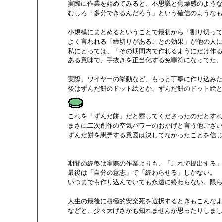
       実際に作業を始めてみると、不思議と焦燥感のような
       むしろ「多分できるんだろう」という確信のような
       小規模にまとめるということで最初から「割り切っ
       よく言われる「締切りがあることの効果」が他の人
       私にとっては、「その期間内で作れるようにだけ作る
       ある意味で、手抜きを正当化する免罪符になってた
       実際、ワイヤーの挙動など、もっと丁寧に作り込み
       後はずんだ餅のドット絵とか、ずんだ餅のドット絵と
       これを「ずんだ餅」だと察してくださったのだとすれ
       まさに二次創作の空気パワーのおかげと言う他ござ
       ずんだ餅を愚弄する意図は決してなかったことを信
       期間の終盤は実際の作業よりも、「これで提出する
       最後は「自分の意志」で「終わらせる」しかない。

       いつまでも作り込んでいても永遠に終わらない。
       人生の最後に積極的安楽死を選択するときもこんな
       などと、少々大げさかも知れませんが思ったりしまし