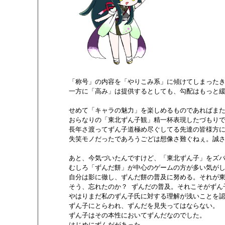
       「称号」の内容を「やりこみ系」に傾けてしまったき
       一方に「高み」は提供するとしても、勾配はもっと
       せめて「キャラの魅力」を楽しめるものであればま
       おらなりの「東北ずん子観」精一杯表現したづもりで
       長年さ渡ってずん子道極め尽ぐしてる先達の皆様方に
       失笑モノだったであろうごどは想像さ難ぐねぇ。誠さ
       あと、今気づいたんですけど、「東北ずん子」をズ
       むしろ「ずんだ餅」が中心のゲームの方が多い気がし
       自分は影に徹し、ずんだ餅の普及に努める。それが
       そう、忘れたのか？ ずんだの普及。それこそがずん
       やはりまだ私のずん子氏に対する理解が浅いことを
       ずん子にとらわれ、ずんだを見失ってはならない。

       ずん子はその本性においてずんだなのでした。

       はじめにずんだがあった。
