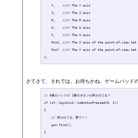
    Y,    ///< The Y axis

    Z,    ///< The Z axis

    R,    ///< The R axis

    U,    ///< The U axis

    V,    ///< The V axis

    PovX, ///< The X axis of the point-of-view hat

    PovY  ///< The Y axis of the point-of-view hat

さてさて、それでは、お待ちかね、ゲームパッド
// 0番のパッドの 1番のボタンが押されてる？

if (sf::Joystick::isButtonPressed(0, 1))

{

    // 押されてる。撃てー！

    gun.fire();

}
