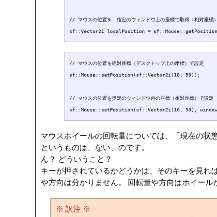
// マウスの位置を、指定のウィンドウ上の座標で取得（相対座標）
// マウスの位置を絶対座標（デスクトップ上の座標）で設定

sf::Mouse::setPosition(sf::Vector2i(10, 50));

// マウスの位置を指定のウィンドウ内の座標（相対座標）で設定

マウスホイールの回転量については、「現在の状
というものは、ない、のです。
ん？ どういうこと？
キーが押されているかどうかは、そのキーを見れば
や方向は分かりません。 回転量や方向はホイールが動い
※ 訳注 ※