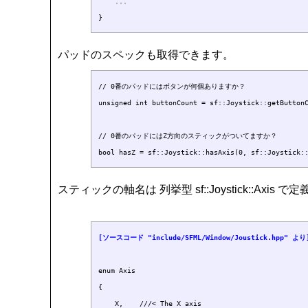
    ...

パッドのスペックも取得できます。
// 0番のパッドにはボタンが何個ありますか？

unsigned int buttonCount = sf::Joystick::getButtonC
// 0番のパッドにはZ方向のスティックがついてますか？

スティックの軸名は 列挙型 sf::Joystick::Ax
[ソースコード "include/SFML/Window/Joustick.hpp" より
enum Axis

{

    X,    ///< The X axis
