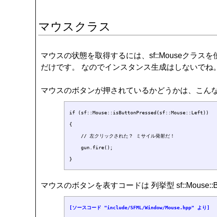
マウスクラス
マウスの状態を取得するには、sf::Mouseクラスを使
だけです。 なのでインスタンス生成はしないでね。
マウスのボタンが押されているかどうかは、こん
if (sf::Mouse::isButtonPressed(sf::Mouse::Left))

{

    // 左クリックされた？ ミサイル発射だ！

    gun.fire();

マウスのボタンを表すコードは 列挙型 sf::Mouse::
[ソースコード "include/SFML/Window/Mouse.hpp" より]