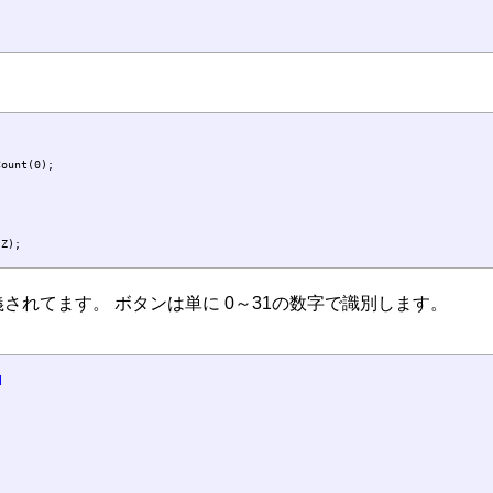
ount(0);

is で定義されてます。 ボタンは単に 0～31の数字で識別します。
]