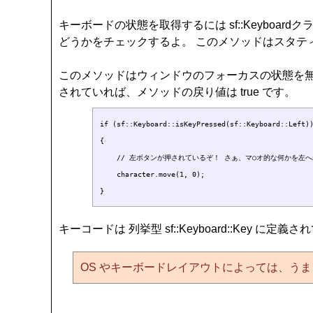
キーボードの状態を取得するには sf::Keyboar
どうかをチェックするよ。 このメソッドはスタティッ
このメソッドはウィンドウのフォーカスの状態を
されていれば、メソッドの戻り値は true です。
if (sf::Keyboard::isKeyPressed(sf::Keyboard::Left))
{

    // 左ボタンが押されているぞ！ さぁ、マ○オ的な何かを左へ
    character.move(1, 0);

キーコードは 列挙型 sf::Keyboard::Key に定義
OS やキーボードレイアウトによっては、うま