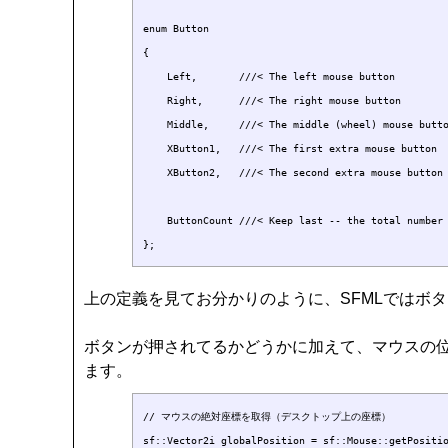
enum Button

{

    Left,       ///< The left mouse button

    Right,      ///< The right mouse button

    Middle,     ///< The middle (wheel) mouse butto
    XButton1,   ///< The first extra mouse button

    XButton2,   ///< The second extra mouse button

    ButtonCount ///< Keep last -- the total number 
上の定義を見てお分かりのように、SFMLではボ
ボタンが押されてるかどうかに加えて、マウスの
ます。
// マウスの絶対座標を取得（デスクトップ上の座標）

sf::Vector2i globalPosition = sf::Mouse::getPositio