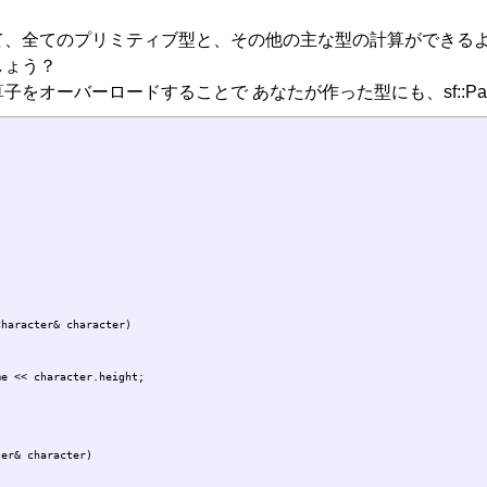
て、全てのプリミティブ型と、その他の主な型の計算ができる
しょう？
算子をオーバーロードすることで あなたが作った型にも、sf::P
haracter& character)

e << character.height;

er& character)
