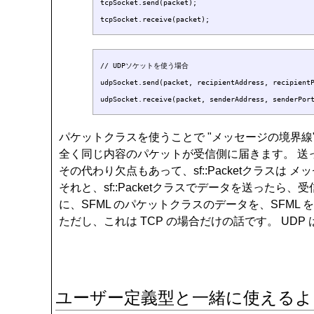
tcpSocket.send(packet);

// UDPソケットを使う場合

udpSocket.send(packet, recipientAddress, recipientP
パケットクラスを使うことで "メッセージの境界線
全く同じ内容のパケットが受信側に届きます。 
その代わり欠点もあって、sf::Packetクラ
それと、sf::Packetクラスでデータを送ったら
に、SFML のパケットクラスのデータを、SFM
ただし、これは TCP の場合だけの話です。 U
ユーザー定義型と一緒に使えるよ