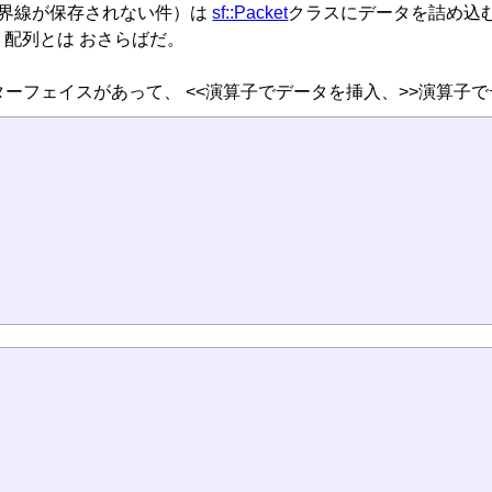
境界線が保存されない件）は
sf::Packet
クラスにデータを詰め込
配列とは おさらばだ。
ンターフェイスがあって、 <<演算子でデータを挿入、>>演算子