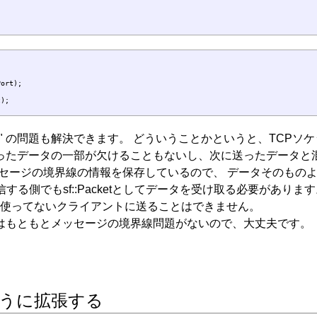
ort);

" の問題も解決できます。 どういうことかというと、TCP
送ったデータの一部が欠けることもないし、次に送ったデータと
スは メッセージの境界線の情報を保存しているので、 データその
、受信する側でもsf::Packetとしてデータを受け取る必要があ
L を使ってないクライアントに送ることはできません。
DP はもともとメッセージの境界線問題がないので、大丈夫です。
うに拡張する