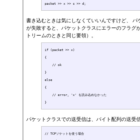
書き込むときは気にしなくていいんですけど、 パ
が失敗すると、パケットクラスにエラーのフラグ
トリームのときと同じ要領）。
if (packet >> x)

{

    // ok

}

else

{

    // error, 'x' を読み込めなかった

パケットクラスでの送受信は、バイト配列の送受信
// TCPソケットを使う場合
