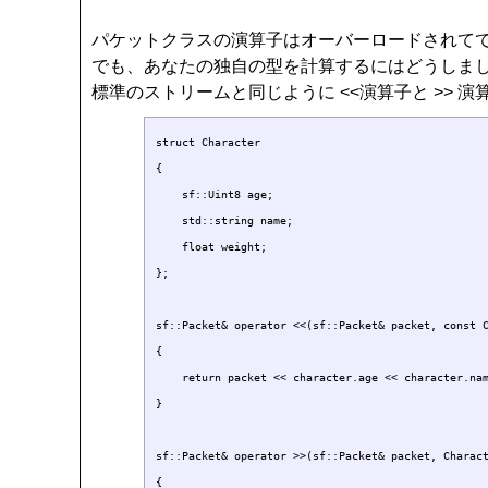
パケットクラスの演算子はオーバーロードされて
でも、あなたの独自の型を計算するにはどうしま
標準のストリームと同じように <<演算子と >> 演
struct Character

{

    sf::Uint8 age;

    std::string name;

    float weight;

};

sf::Packet& operator <<(sf::Packet& packet, const C
{

    return packet << character.age << character.nam
}

sf::Packet& operator >>(sf::Packet& packet, Charact
{
