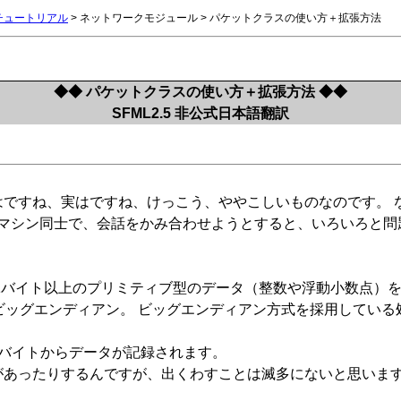
5チュートリアル
> ネットワークモジュール > パケットクラスの使い方＋拡張方法
◆◆ パケットクラスの使い方＋拡張方法 ◆◆
SFML2.5 非公式日本語翻訳
すね、実はですね、けっこう、ややこしいものなのです。 なにし
うマシン同士で、会話をかみ合わせようとすると、いろいろと
1バイト以上のプリミティブ型のデータ（整数や浮動小数点）を
ビッグエンディアン。 ビッグエンディアン方式を採用してい
のバイトからデータが記録されます。
があったりするんですが、出くわすことは滅多にないと思いま