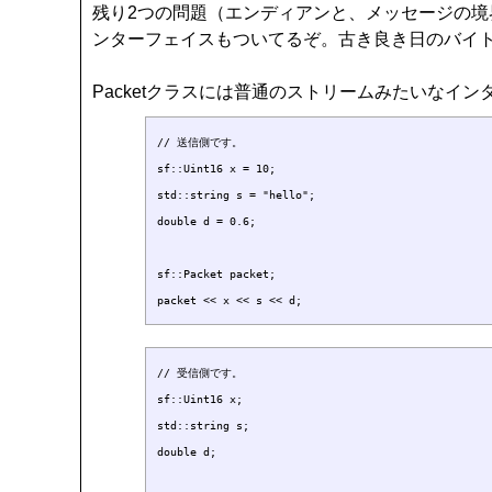
残り2つの問題（エンディアンと、メッセージの
ンターフェイスもついてるぞ。古き良き日のバイト
Packetクラスには普通のストリームみたいなイ
// 送信側です。

sf::Uint16 x = 10;

std::string s = "hello";

double d = 0.6;

sf::Packet packet;

// 受信側です。

sf::Uint16 x;

std::string s;

double d;
