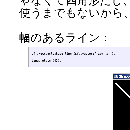
ゃなくて四角形だし
使うまでもないから
幅のあるライン：
sf::RectangleShape line (sf::Vector2f(150, 5) );
