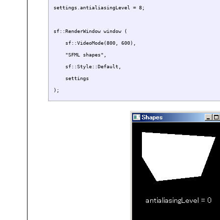
settings.antialiasingLevel = 8;

sf::RenderWindow window (

    sf::VideoMode(800, 600), 

    "SFML shapes", 

    sf::Style::Default, 

    settings
