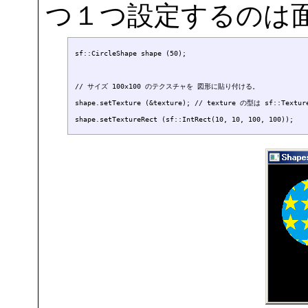
つ１つ設定するのは
sf::CircleShape shape (50);

// サイズ 100x100 のテクスチャを 図形に貼り付ける。

shape.setTexture (&texture); // texture の型は sf::Texture