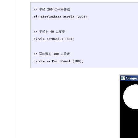
// 半径 200 の円を作成

sf::CircleShape circle (200);

// 半径を 40 に変更

circle.setRadius (40);

// 辺の数を 100 に設定
