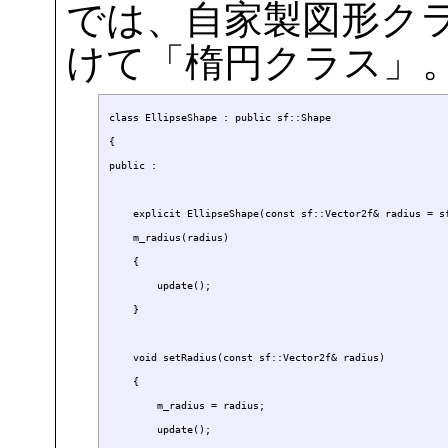
では、自家製図形ク
けて「楕円クラス」
class EllipseShape : public sf::Shape

{

public :

    explicit EllipseShape(const sf::Vector2f& radius = sf
    m_radius(radius)

    {

        update();

    }

    void setRadius(const sf::Vector2f& radius)

    {

        m_radius = radius;

        update();
