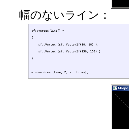
幅のないライン：
sf::Vertex line[] =

{

    sf::Vertex (sf::Vector2f(10, 10) ),

    sf::Vertex (sf::Vector2f(150, 150) )

};
