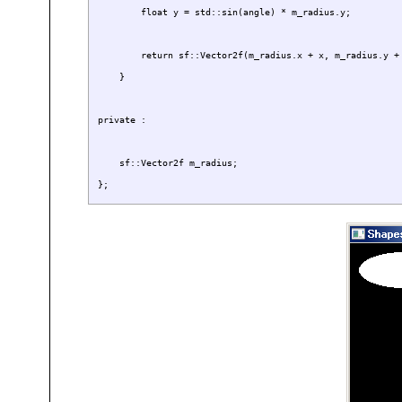
        float y = std::sin(angle) * m_radius.y;

        return sf::Vector2f(m_radius.x + x, m_radius.y + 
    }

private :

    sf::Vector2f m_radius;
