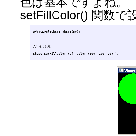
色は基本ですよね。
setFillColor() 
sf::CircleShape shape(50);

// 緑に設定
