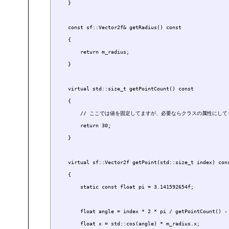
    }

    const sf::Vector2f& getRadius() const

    {

        return m_radius;

    }

    virtual std::size_t getPointCount() const

    {

        // ここでは値を固定してますが、必要ならクラスの属性にして
        return 30;

    }

    virtual sf::Vector2f getPoint(std::size_t index) cons
    {

        static const float pi = 3.141592654f;

        float angle = index * 2 * pi / getPointCount() - 
        float x = std::cos(angle) * m_radius.x;
