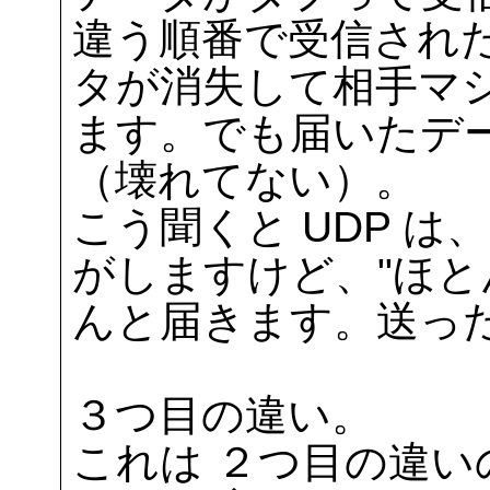
違う順番で受信され
タが消失して相手マ
ます。でも届いたデ
（壊れてない）。
こう聞くと UDP 
がしますけど、"ほと
んと届きます。送っ
３つ目の違い。
これは ２つ目の違