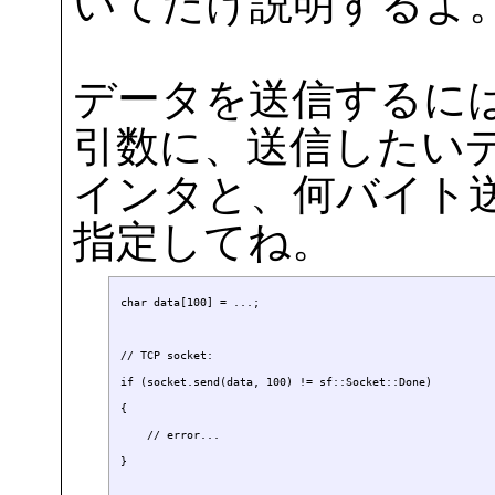
いてだけ説明するよ
データを送信するには
引数に、送信したい
インタと、何バイト
指定してね。
char data[100] = ...;

// TCP socket:

if (socket.send(data, 100) != sf::Socket::Done)

{

    // error...

}
