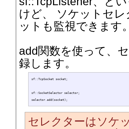
sf::TcpListen
けど、 ソケットセ
ットも監視できます
add関数を使って、
録します。
sf::TcpSocket socket;

sf::SocketSelector selector;

セレクターはソケ