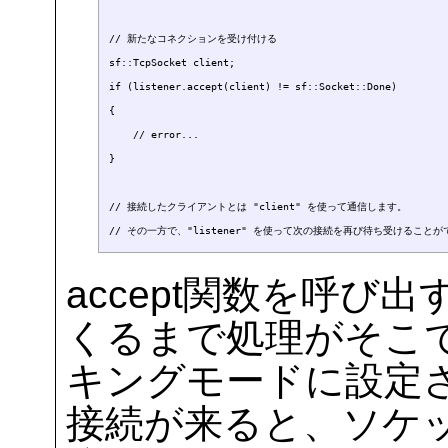
// 新たなコネクションを受け付ける

sf::TcpSocket client;

if (listener.accept(client) != sf::Socket::Done)

{

    // error...

}

// 接続したクライアントとは "client" を使って通信します。

accept関数を呼び
くるまで処理がそこ
キングモードに設定
接続が来ると、ソケ