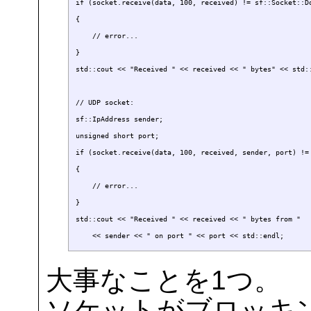
if (socket.receive(data, 100, received) != sf::Socket::Do
{

    // error...

}

std::cout << "Received " << received << " bytes" << std::
// UDP socket:

sf::IpAddress sender;

unsigned short port;

if (socket.receive(data, 100, received, sender, port) != 
{

    // error...

}

std::cout << "Received " << received << " bytes from " 

大事なことを1つ。
ソケットがブロッキング