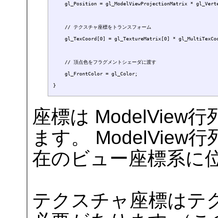
    gl_Position = gl_ModelViewProjectionMatrix * gl_Verte
    // テクスチャ座標をトランスフォーム

    gl_TexCoord[0] = gl_TextureMatrix[0] * gl_MultiTexCoo
    // 頂点色をフラグメントシェーダに渡す

    gl_FrontColor = gl_Color;

座標は ModelVi
ます。 ModelVi
在のビュー座標系に
テクスチャ座標はテ