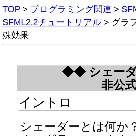
TOP
>
プログラミング関連
>
S
SFML2.2チュートリアル
> グラ
殊効果
◆◆ シェー
非公
イントロ
シェーダーとは何か