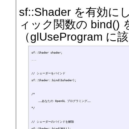
sf::Shader を
ィック関数の bind(
（glUseProgram 
sf::Shader shader;

...

// シェーダーをバインド

sf::Shader::bind(&shader);

/*

    ……あなたの OpenGL プログラミング……

*/

// シェーダーのバインドを解除
