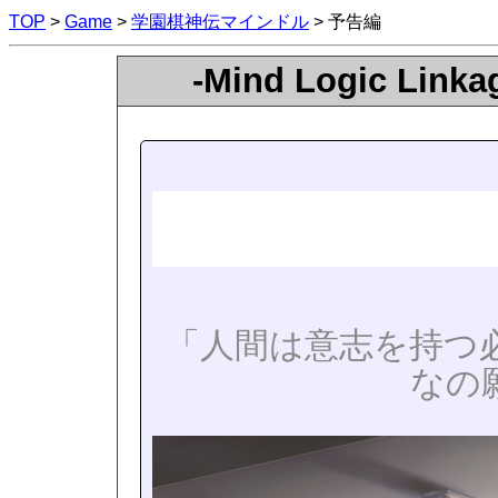
TOP
>
Game
>
学園棋神伝マインドル
> 予告編
-Mind Logic L
「人間は意志を持つ必
なの