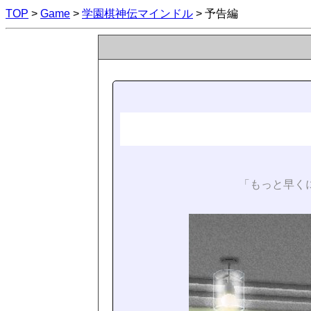
TOP
>
Game
>
学園棋神伝マインドル
> 予告編
「もっと早く