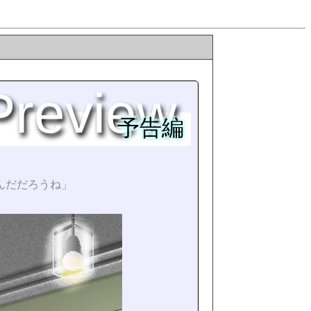
Preview
予告編
んだだろうね」