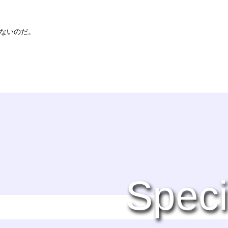
ないのだ。
Speci