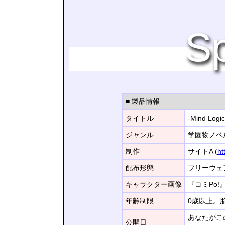
Sp
■ 製品情報
タイトル
-Mind Lo
ジャンル
学園物ノベ
制作
サイトA (
ht
配布形態
フリーウェ
キャラクター画像
『コミPo
年齢制限
0歳以上。
あなたがこ
公開日