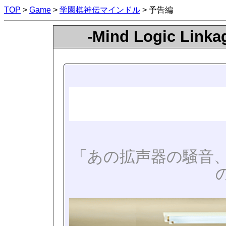
TOP
>
Game
>
学園棋神伝マインドル
> 予告編
-Mind Logic L
「あの拡声器の騒音