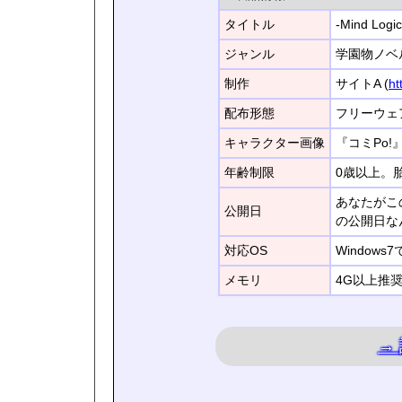
タイトル
-Mind Lo
ジャンル
学園物ノベ
制作
サイトA (
ht
配布形態
フリーウェ
キャラクター画像
『コミPo
年齢制限
0歳以上。
あなたがこ
公開日
の公開日な
対応OS
Window
メモリ
4G以上推
→