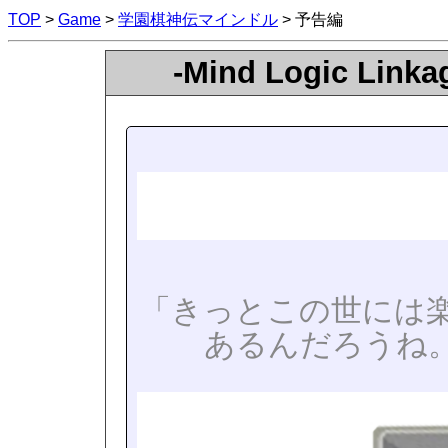
TOP
>
Game
>
学園棋神伝マインドル
> 予告編
-Mind Logic L
「きっとこの世には
あるんだろうね