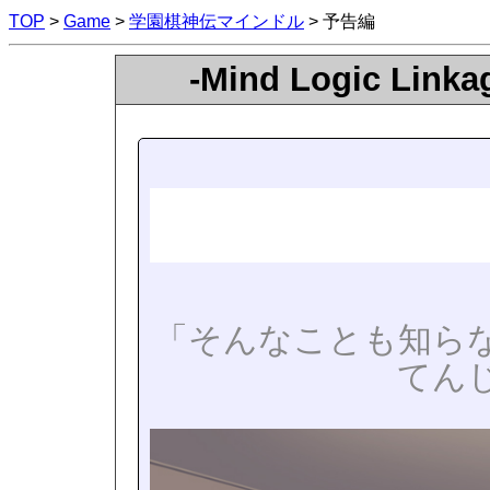
TOP
>
Game
>
学園棋神伝マインドル
> 予告編
-Mind Logic L
「そんなことも知ら
てん